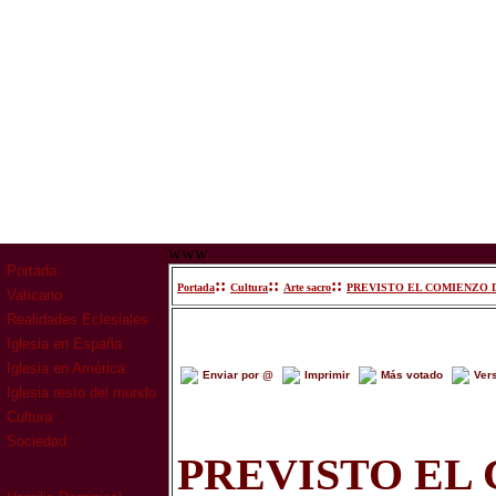
www
Portada
::
::
::
Portada
Cultura
Arte sacro
PREVISTO EL COMIENZO D
Vaticano
Realidades Eclesiales
Iglesia en España
Iglesia en América
Enviar por @
Imprimir
Más votado
Ver
Iglesia resto del mundo
Cultura
Sociedad
PREVISTO EL