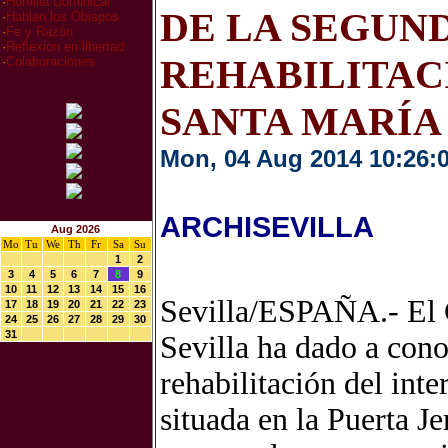
·
Homilia Dominical
DE LA SEGUND
·
Hablan los Obispos
·
Fe y Razón
·
Reflexion en libertad
REHABILITAC
·
Colaboraciones
SANTA MARÍA 
Mon, 04 Aug 2014 10:26:
ARCHISEVILLA
Aug 2026
Mo
Tu
We
Th
Fr
Sa
Su
1
2
3
4
5
6
7
8
9
10
11
12
13
14
15
16
Sevilla/ESPAÑA.- El 
17
18
19
20
21
22
23
24
25
26
27
28
29
30
31
Sevilla ha dado a cono
rehabilitación del inte
situada en la Puerta J