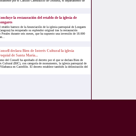
ntamente por el Cabildo Catedralicio de Orihuela, el departamento de
oncluye la restauración del retablo de la iglesia de
ongares
l retablo barroco de la Anunciación de la iglesia parroquial de Longares
Zaragoza) ha recuperado su esplendor original tras la restauración
o Perales durante seis meses, que ha supuesto una inversión de 18.000
n...
onsell declara Bien de Interés Cultural la iglesia
oquial de Santa María...
eno del Consell ha aprobado el decreto por el que se declara Bien de
és Cultural (BIC), con categoría de monumento, la iglesia parroquial de
ilafranca en Castellón. El decreto establece también la delimitación del