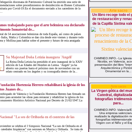
Delegación diocesana de Patrimonio Cultural ha emitido una serie de
omendaciones sobre procedimientos de desinfección en Bienes Culturales
nitaria por Covid-19.En el documento enviado a los sacerdotes de la
Arte sacro
...
Un libro recoge todo el
de restauración y rena
de la Capilla Sixtina va
mos trabajando para que el arte belenista sea declarado
imonio Inmaterial de...
tal de 54 asociaciones belenistas de toda España, así como de países
Italia, Malta y Colombia se dan cita desde este viernes y durante todo
ra y Mollina para hablar sobre el presente y futuro de esta arraigada
Su Majestad Doña Letizia inaugura 'Angeli'
CAMINEO.INFO.- La Iglesia
Nicolás, en Valencia, aco
La Reina Doña Letizia ha presidido el acto inaugural de la XXIV
presentación del libro “Inte
edición de Las Edades del Hombre en Lerma. ‘Angeli’ ya ha
Arquitectónica y Pictóri
abierto sus puertas hasta el próximo mes de noviembre con un
Ornamental en la...
relato centrado en los ángeles y su iconografía dentro de la...
undación Hortensia Herrero rehabilitará la iglesia de los
Arte sacro
tos Juanes de...
La Virgen gótica del mus
rzobispado de Valencia y la Fundación Hortensia Herrero han firmado un
Catedral, digitalizad
nio para acometer las obras para restaurar y rehabilitar la iglesia de los
fotografías tridimensi
Monumento Histórico Artístico Nacional por Decreto de 21/02/1947.La
para...
CAMINEO.INFO -Valencia/
Una empresa valencian
realizado la digitalización 
Nacional "La seo de Orihuela en el contexto de las
fotografías tridimensionale
Virgen con el Niño y el Espí
noviembre se celebra el I Simposio Nacional “La seo de Orihuela en el
 catedrales hispánicas” con sesiones en Murcia y Orihuela. Se trata de