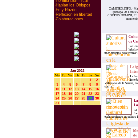
·
Homilia Dominical
·
Hablan los Obispos
CAMINEO.INFO.- Mañana,
·
Fe y Razón
Episcopal de Orihuel
·
Reflexion en libertad
CORPUS DOMINI, EL 
·
Colaboraciones
mantendrá
Cultur
de Cam
La Cons
Iglesia
unos trabajos para reforzar
La ig
Jan 2022
Inter
Mo
Tu
We
Th
Fr
Sa
Su
La Jun
1
2
Interé
Villanueva de la Serena, c
3
4
5
6
7
8
9
tras la...
10
11
12
13
14
15
16
17
18
19
20
21
22
23
24
25
26
27
28
29
30
La
31
La
La 
Lar
están poniendo en peligro la
Med
de 