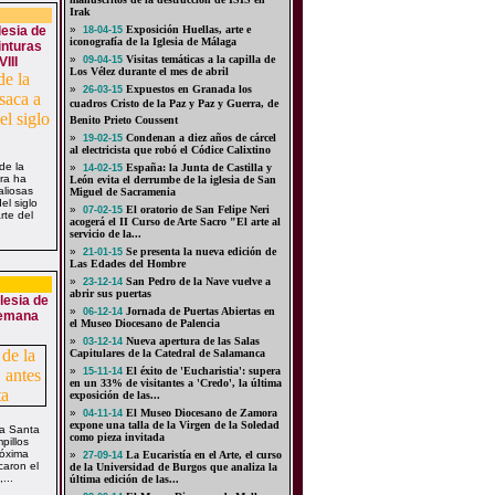
Irak
lesia de
»
Exposición Huellas, arte e
18-04-15
iconografía de la Iglesia de Málaga
inturas
»
Visitas temáticas a la capilla de
III
09-04-15
Los Vélez durante el mes de abril
»
Expuestos en Granada los
26-03-15
cuadros Cristo de la Paz y Paz y Guerra, de
Benito Prieto Coussent
»
Condenan a diez años de cárcel
19-02-15
al electricista que robó el Códice Calixtino
 de la
»
España: la Junta de Castilla y
14-02-15
ora ha
León evita el derrumbe de la iglesia de San
aliosas
Miguel de Sacramenia
el siglo
»
El oratorio de San Felipe Neri
07-02-15
rte del
acogerá el II Curso de Arte Sacro "El arte al
servicio de la...
»
Se presenta la nueva edición de
21-01-15
Las Edades del Hombre
»
San Pedro de la Nave vuelve a
23-12-14
abrir sus puertas
glesia de
»
Jornada de Puertas Abiertas en
06-12-14
Semana
el Museo Diocesano de Palencia
»
Nueva apertura de las Salas
03-12-14
Capitulares de la Catedral de Salamanca
»
El éxito de 'Eucharistia': supera
15-11-14
en un 33% de visitantes a 'Credo', la última
exposición de las...
»
El Museo Diocesano de Zamora
04-11-14
expone una talla de la Virgen de la Soledad
sia Santa
como pieza invitada
pillos
róxima
»
La Eucaristía en el Arte, el curso
27-09-14
caron el
de la Universidad de Burgos que analiza la
...
última edición de las...