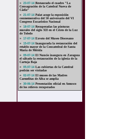
»
Restaurado el cuadro "La
23-07-14
Consagración de la Catedral Nueva de
Cádiz"
»
Palat acoge la exposición
21-07-14
conmemorativa del 50 aniversario del VI
Congreso Eucarístico Nacional
»
Recuperadas las pinturas
18-07-14
murales del siglo XII en el Cristo de la Luz
de Toledo
»
Exvoto del Museo Diocesano
17-07-14
»
Inaugurada la restauración del
15-07-14
retablo mayor de la Concatedral de Santa
María de Mérida
»
El Nuncio inaugura en Zaragoza
09-07-14
el sábado la restauración de la iglesia de la
Cartuja Baja
»
Las cubiertas de la Catedral
05-07-14
podrán ser visitadas
»
El museo de las Madres
02-07-14
Carmelitas de Alba se amplia
»
Presentación oficial en Amusco
30-06-14
de los relieves recuperados