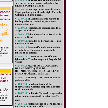
»
El Museo Dioceano de Mallorca
23-09-14
se renueva con un espacio dedicado a las
figuras de Campis y Gaudí
»
Concluye la restauración de los
18-09-14
 proceso
29 pergaminos y un libro del siglo XV de la
Cofradía de Santa Lucía...
cimiento
»
En Zamora Nuestra Madre de
lenciana
13-09-14
las Angustias lucirá en el septenario un
manto restaurado
»
Finalizada la restauración de la
11-09-14
Virgen del Saliente
»
Taller de Arte Sacro Actual en la
10-09-14
diócesis de Getafe
»
Jornadas de Formación: I Taller
08-09-14
de Arte Sacro Actual
»
Presentación de la restauración
 de San
14-08-14
del retablo de Tarancón y concierto de
gió la
música en la catedral
rvención
co-
»
La obra de restauración de la
09-08-14
iglesia de la Trinidad empezará después del
verano
»
PREVISTO EL COMIENZO
04-08-14
DE LA SEGUNDA FASE DE
REHABILITACIÓN DE LA CAPILLA DE
SANTA MARÍA DE JESÚS DE...
eo de la
a con
»
El Burgo cuenta con un templo
30-07-14
gótico-mudéjar
onales
»
La rehabilitación de las
29-07-14
cubiertas de la Catedral despierta el interés
en el campo de la...
ESPAÑA-
a ha
»
La Policía Nacional recupera dos
28-07-14
mediante
tallas valoradas en 6.000 robadas hace 23
s de la
años
ritu...
»
Restauraciones en Lora del Río y
25-07-14
las Navas de la Concepción