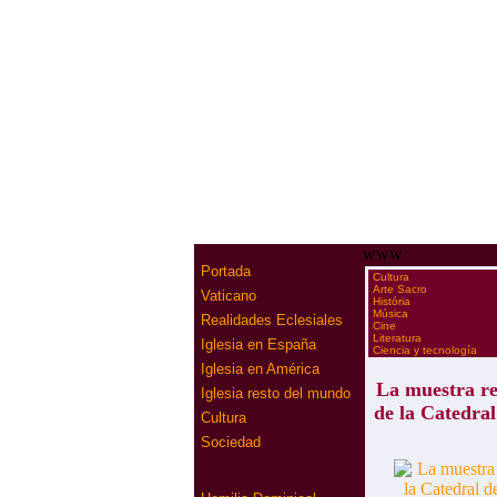
www
Portada
·
Cultura
·
Arte Sacro
Vaticano
·
História
·
Música
Realidades Eclesiales
·
Cine
·
Literatura
Iglesia en España
·
Ciencia y tecnología
Iglesia en América
La muestra rec
Iglesia resto del mundo
de la Catedral
Cultura
Sociedad