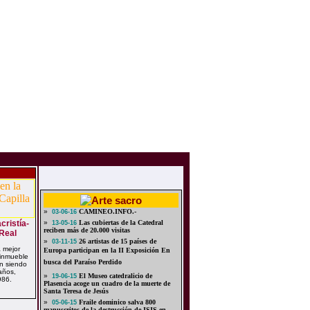
»
CAMINEO.INFO.-
03-06-16
cristía-
»
Las cubiertas de la Catedral
13-05-16
reciben más de 20.000 visitas
 Real
»
26 artistas de 15 países de
03-11-15
a mejor
Europa participan en la II Exposición En
 inmueble
busca del Paraíso Perdido
en siendo
años,
»
El Museo catedralicio de
19-06-15
986.
Plasencia acoge un cuadro de la muerte de
Santa Teresa de Jesús
»
Fraile dominico salva 800
05-06-15
manuscritos de la destrucción de ISIS en