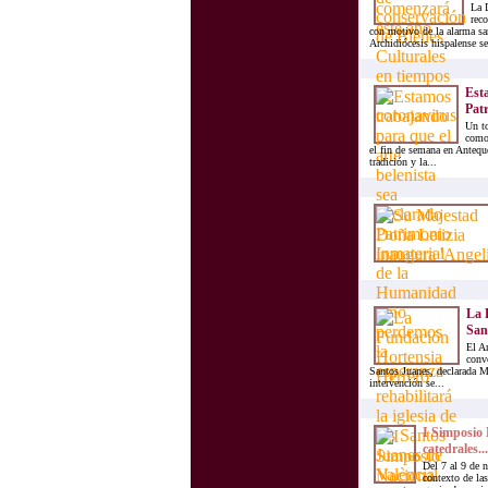
La 
rec
con motivo de la alarma sa
Archidiócesis hispalense se
Esta
Patr
Un to
como 
el fin de semana en Anteque
tradición y la...
La F
San
El A
conve
Santos Juanes, declarada 
intervención se...
I Simposio 
catedrales...
Del 7 al 9 de 
contexto de las