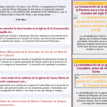
Arte sacro
La restauración de la ig
 miércoles 2 de junio, a las 20:00 h, se inaugurará en el Palacio
a, sede del Museo Diocesano de Arte Sacro, la exposición temporal
la Pastora saca a luz p
ARTE DE LA PLATERÍA DEL BARROCO EN ORIHUELA, que se
murales del siglo XV
 abierta hasta el final del verano y que recoge piezas...
Leer más...
a autoriza la intervención en la iglesia de la Encarnación
pillo de...
ejería de Cultura y Patrimonio Histórico autoriza la intervención en la
La rehabilitación interior
 de La Encarnación de Campillo de Arenas, que servirá para acometer
iglesia de la Divina Past
 la cubierta del templo. La Comisión Provincial de Patrimonio...
permitido descubrir unas v
pinturas murales barrocas d
XVIII que decoran gran pa
templo y que lo...
lesia villanovense de la Asunción, en vías de ser Bien de
és Cultural
ta de Extremadura ha iniciado el expediente de declaración de Bien de
Arte sacro
s Cultural de la iglesia parroquial de Nuestra Señora de la Asunción de
on la categoría de monumento. La incoación del expediente se produce
La rehabilitación de la i
Campillos, antes de 
Santa
 renovación de la cubierta de la iglesia de Santa María de
redo comenzará este...
renovación de la cubierta de la iglesia de Santa María de la Asunción de
edo, que permitirá acabar con las numerosas goteras y humedades que
 integridad del edificio y las obras de arte que alberga el templo,...
La rehabilitación de la igle
María del Reposo de Cam
estará lista antes de la p
Semana Santa. Así lo expli
idas de conservación de Bienes Culturales en tiempos
concejal de Urbanismo,
coronavirus