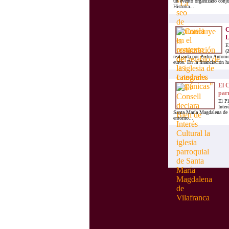
un evento organizado conju
Historia...
C
L
E
(
realizada por Pedro Antoni
euros. En la financiación ha
El C
parr
El Pl
Inter
Santa María Magdalena de V
entorno...