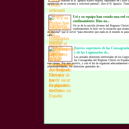
diácono al H. Ignacio Rubio Hípola, legionario de Cristo
agradecido de su cercanía y solicitud paterna”, dice el H. Ignacio. Tien
Uri y su equipo han creado una red vo
confinamiento: Dios no...
Uri es de la sección jóvenes del Regnum Christi
confinamiento le hizo ver la situación que esta
de realidad” que le sirvió “para descubrir que nada en el mundo es para
cada...
Nuevos superiores de las Consagrad
y de los Legionarios de...
Los actuales directores territoriales de los Legi
las Consagradas del Regnum Christi en España
este verano. Por este motivo, y con el fin de organizar adecuadamente e
responsabilidades, los directores generales de...