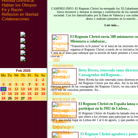
·
Homilia Dominical
·
Hablan los Obispos
CAMINEO.INFO.-El Regnum Christi ha entregado los XI Galardones A
·
Fe y Razón
busca reconocer y destacar la entrega y contribución de los sacerdo
·
Reflexion en libertad
sociedad. Con los damnificados por la Dana de Valencia y con todas 
·
Colaboraciones
abuso y maltrato presentes en la oración...
Leer más...
El Regnum Christi envía 580 misioneros c
Misionera a colaborar...
“Transmitir la fe juntos” es el lema de las misiones 
organiza el Regnum Christi a través de su iniciativa 
Y este es el lema para subrayar que la misión de hacer presente a Cris
vive en...
Betty Rivera, renovada como directora 
Feb 2025
Consagradas del Regnum...
Mo
Tu
We
Th
Fr
Sa
Su
1
2
Betty Rivera ha sido renovada como directora te
del Regnum Christi por tres años. Así lo ha i
3
4
5
6
7
8
9
directora general de las consagradas del Regnum Christi, en una carta f
10
11
12
13
14
15
16
2023 tras las consultas pertinentes. En...
17
18
19
20
21
22
23
24
25
26
27
28
El Regnum Christi en España lanza s
participar en la JMJ de Lisboa...
El Regnum Christi de España ha lanzado esta se
que ofrece a los jóvenes para participar en la J
2023, que tendrá lugar en Lisboa del 1 al 6 de agosto, y que pueden con
El Regnum Christi agradece y pone e