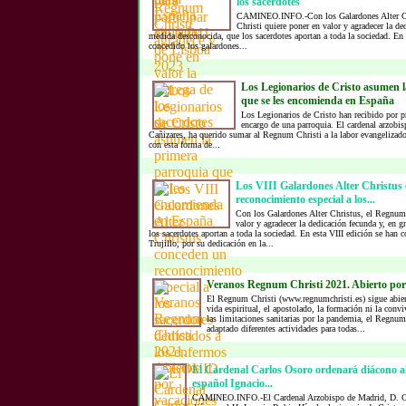
los sacerdotes
CAMINEO.INFO.-Con los Galardones Alter C
Christi quiere poner en valor y agradecer la de
medida desconocida, que los sacerdotes aportan a toda la sociedad. En 
concedido los galardones...
Los Legionarios de Cristo asumen 
que se les encomienda en España
Los Legionarios de Cristo han recibido por p
encargo de una parroquia. El cardenal arzobi
Cañizares, ha querido sumar al Regnum Christi a la labor evangelizado
con esta forma de...
Los VIII Galardones Alter Christus
reconocimiento especial a los...
Con los Galardones Alter Christus, el Regnum 
valor y agradecer la dedicación fecunda y, en 
los sacerdotes aportan a toda la sociedad. En esta VIII edición se han
Trujillo, por su dedicación en la...
Veranos Regnum Christi 2021. Abierto por
El Regnum Christi (www.regnumchristi.es) sigue abier
vida espiritual, el apostolado, la formación ni la convi
las limitaciones sanitarias por la pandemia, el Regnum
adaptado diferentes actividades para todas...
El Cardenal Carlos Osoro ordenará diácono al
español Ignacio...
CAMINEO.INFO.-El Cardenal Arzobispo de Madrid, D. Ca