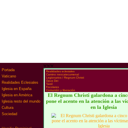
www
Portada
·
Realidades eclesiales
·
Camino neocatecumenal
Vaticano
·
Legionarios / Regnum Christi
·
Opus Dei
Realidades Eclesiales
·
Taizé
·
Focolares
Iglesia en España
·
Comunión y liberación
El Regnum Christi galardona a cinco
Iglesia en América
pone el acento en la atención a las v
Iglesia resto del mundo
en la Iglesia
Cultura
Sociedad