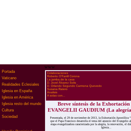
www
Portada
·
Colaboraciones
·
Roberto O'Farrill Corona
Vaticano
·
La jamba de la casa
·
D. Jovel Álvarez Solis
Realidades Eclesiales
·
D. Orlando Segundo Carmona Quevedo
·
Susana Ratero
Iglesia en España
·
Analisis
·
A solas con...
Iglesia en América
Breve síntesis de la Exhortación
Iglesia resto del mundo
EVANGELII GAUDIUM (La alegría d
Cultura
Sociedad
Presentada, el 29 de noviembre de 2013, la Exhortación Apostólica 
que el Papa Francisco desarrolla el tema del anuncio del Evangelio 
etapa evangelizadora caracterizada por la alegría, la renovación, el d
Iglesia...