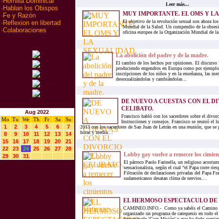
·
Homilia Dominical
Leer más...
·
Hablan los Obispos
MUY IMPORTANTE. EL OMS Y LA
·
Fe y Razón
El objetivo de la revolución sexual son ahora los
·
Reflexion en libertad
Mundial de la Salud. Un compendio de la obsesió
·
Colaboraciones
oficina europea de la Organización Mundial de la
La abolición del padre y de la madre.
El cambio de los hechos por opiniones. El discurso "
produciendo engendros en Europa como por ejemplo 
inscripciones de los niños y en la enseñanza, las me
desexualizándolas y cambiándolas...
DE NUEVO A CUESTAS CON EL DI
CELIBATO.
Aug 2022
Francisco habló con los sacerdotes sobre el divorc
Mo
Tu
We
Th
Fr
Sa
Su
Instrucciones y consejos. Francisco se reunió el 
1
2
3
4
5
6
7
2013 con los sacerdotes de San Juan de Letrán en una reunión, que se
horas y media....
8
9
10
11
12
13
14
15
16
17
18
19
20
21
22
23
24
25
26
27
28
Lobby gay vuelve a remecer los cimien
29
30
31
El párroco Paolo Farinella, un religioso acostu
sensacionalista, según el cual “el Papa corre rie
Filtración de declaraciones privadas del Papa Fra
sudamericanos desatan clima de nervios....
EL HERMOSO ESPECTACULO DE 
CAMINEO.INFO.- Como ya sabéis el Camino N
organizado un programa de catequesis en todo e
denominado 'Gran Misión' y que ha dado comie