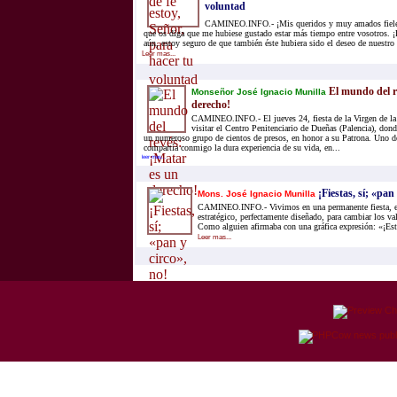
voluntad
CAMINEO.INFO.- ¡Mis queridos y muy amados fieles 
que os diga que me hubiese gustado estar más tiempo entre vosotros. ¡
aún, estoy seguro de que también éste hubiera sido el deseo de nuestro 
Leer mas...
El mundo del r
Monseñor José Ignacio Munilla
derecho!
CAMINEO.INFO.- El jueves 24, fiesta de la Virgen de la 
visitar el Centro Penitenciario de Dueñas (Palencia), dond
un numeroso grupo de cientos de presos, en honor a su Patrona. Uno d
compartía conmigo la dura experiencia de su vida, en...
leer mas...
¡Fiestas, sí; «pan 
Mons. José Ignacio Munilla
CAMINEO.INFO.- Vivimos en una permanente fiesta, es
estratégico, perfectamente diseñado, para cambiar los val
Como alguien afirmaba con una gráfica expresión: «¡Est
Leer mas...