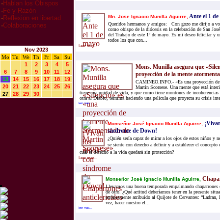
·
Hablan los Obispos
·
Fe y Razón
Ante el 1 d
Mn. Jose Ignacio Munilla Aguirre,
·
Reflexion en libertad
Queridos hermanos y amigos: Con gozo me dirijo a vos
·
Colaboraciones
como obispo de la diócesis en la celebración de San José
del Trabajo de este 1º de mayo. Es mi deseo felicitar y u
todos los que con...
Leer mas...
Nov 2023
Mo
Tu
We
Th
Fr
Sa
Su
1
2
3
4
5
Mons. Munilla asegura que «Silen
6
7
8
9
10
11
12
proyección de la mente atormenta
13
14
15
16
17
18
19
CAMINEO.INFO.- «Es una proyección de l
20
21
22
23
24
25
26
Martin Scorsese. Una mente que está inter
tiene una unidad de vida, y que como tiene montones de incoherencias
27
28
29
30
otra al Diablo, termina haciendo una película que proyecta su crisis inte
leer mas...
¡Vivan
Monseñor José Ignacio Munilla Aguirre,
síndrome de Down!
¿Quién sería capaz de mirar a los ojos de estos niños y 
se siente con derecho a definir y a establecer el concepto 
cual el derecho a la vida quedará sin protección?
Leer mas...
Chaparr
Monseñor José Ignacio Munilla Aguirre,
Llevamos una buena temporada empalmando chaparrones con
de otro. ¿Qué actitud deberíamos tener en la presente situ
erróneamente atribuido al Quijote de Cervantes: “Ladran, 
vez, hacer nuestro el...
leer mas...