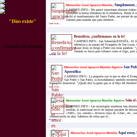
Simplemente, ¡
Monseñor José Ignacio Munilla,
CAMINEO.INFO.- Me parece importante destacar cuánto
momento la fuerza liberadora de la obediencia. Desde e
recibí el nombramiento del Santo Padre, me percaté de q
valiente para mandar que para obedecer....
"Dios existe"
Leer mas...
Benedicto, ¡confírmanos en la fe!
CAMINEO.INFO.- San Sebastián/ESPAÑA.- El títul
referencia a un pasaje del Evangelio de San Lucas,
Contador en pruebas
el que Jesús se dirige a Pedro con estas palabras:
Satanás os busca para cribaros como el trigo; pero 
leer mas...
San Pedr
Monseñor José Ignacio Munilla Aguirre
Apostólica
CAMINEO.INFO.- La pregunta con la que se abre el Evang
San Pedro y San Pablo, la escuchábamos también recientem
Evangelio dominical: “¿Quién dice la gente que es el Hijo del Hombre?
Leer mas...
Sólo el
Monseñor José Ignacio Munilla Aguirre
CAMINEO.INFO.- Las tecnologías modernas han disminu
medida, el tradicional envío de tarjetas postales de felici
«SMS», los «emails», diversos tipos de «Chat», etc., so
comunicación en alza. Sabemos de sobra que lo...
leer mas...
Aquí estoy,
Monseñor José Ignacio Munilla