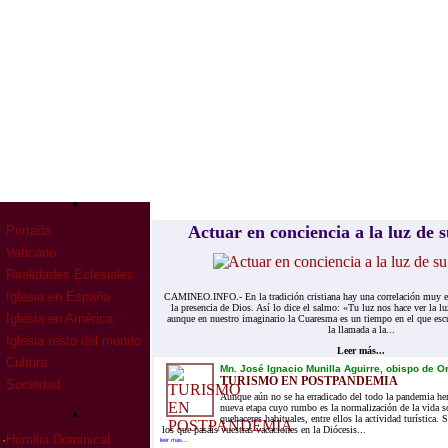
Actuar en conciencia a la luz de 
Portada
Vaticano
Realidades Eclesiales
Iglesia en España
CAMINEO.INFO.- En la tradición cristiana hay una correlación muy est
la presencia de Dios. Así lo dice el salmo: «Tu luz nos hace ver la l
Iglesia en América
aunque en nuestro imaginario la Cuaresma es un tiempo en el que esc
la llamada a la...
Iglesia resto del mundo
Leer más...
Cultura
Mn. José Ignacio Munilla Aguirre, obispo de Or
TURISMO EN POSTPANDEMIA
Sociedad
Aunque aún no se ha erradicado del todo la pandemia he
nueva etapa cuyo rumbo es la normalización de la vida soc
quehaceres habituales, entre ellos la actividad turística.
los que pasáis vuestras vacaciones en la Diócesis...
·
Homilia Dominical
leer mas...