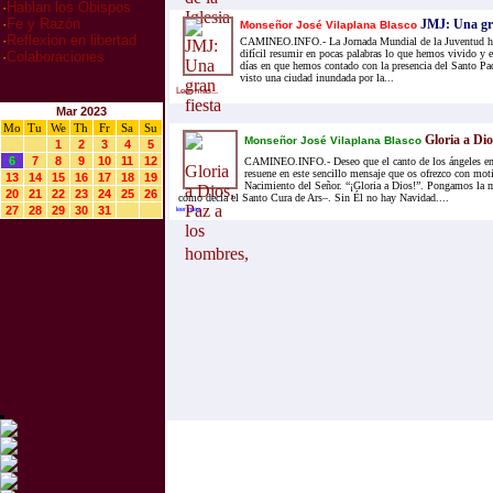
·
Hablan los Obispos
·
Fe y Razón
JMJ: Una gra
Monseñor José Vilaplana Blasco
·
Reflexion en libertad
CAMINEO.INFO.- La Jornada Mundial de la Juventud ha 
difícil resumir en pocas palabras lo que hemos vivido y 
·
Colaboraciones
días en que hemos contado con la presencia del Santo P
visto una ciudad inundada por la...
Leer mas...
Mar 2023
Mo
Tu
We
Th
Fr
Sa
Su
Gloria a Dio
Monseñor José Vilaplana Blasco
1
2
3
4
5
6
7
8
9
10
11
12
CAMINEO.INFO.- Deseo que el canto de los ángeles en
resuene en este sencillo mensaje que os ofrezco con moti
13
14
15
16
17
18
19
Nacimiento del Señor. “¡Gloria a Dios!”. Pongamos la 
20
21
22
23
24
25
26
como decía el Santo Cura de Ars–. Sin Él no hay Navidad....
27
28
29
30
31
leer mas...