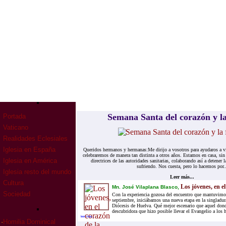
Semana Santa del corazón y la
Portada
Vaticano
Realidades Eclesiales
Iglesia en España
Queridos hermanos y hermanas:Me dirijo a vosotros para ayudaros a v
celebraremos de manera tan distinta a otros años. Estamos en casa, sin
Iglesia en América
directrices de las autoridades sanitarias, colaborando así a detene
sufriendo. Nos cuesta, pero lo hacemos por..
Iglesia resto del mundo
Leer más...
Cultura
Los jóvenes, en el
Mn. José Vilaplana Blasco,
Sociedad
Con la experiencia gozosa del encuentro que mantuvimos
septiembre, iniciábamos una nueva etapa en la singladura
Diócesis de Huelva. Qué mejor escenario que aquel donde
descubridora que hizo posible llevar el Evangelio a los 
leer mas...
·
Homilia Dominical