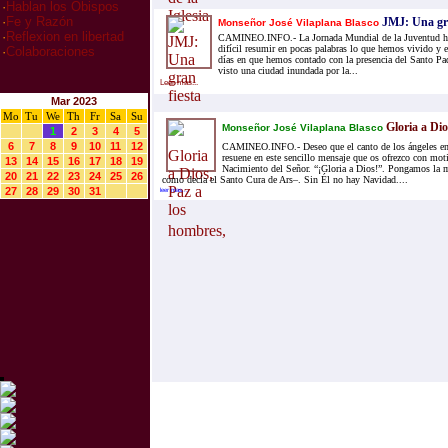
·
Hablan los Obispos
·
Fe y Razón
JMJ: Una gra
Monseñor José Vilaplana Blasco
·
Reflexion en libertad
CAMINEO.INFO.- La Jornada Mundial de la Juventud ha 
difícil resumir en pocas palabras lo que hemos vivido y 
·
Colaboraciones
días en que hemos contado con la presencia del Santo P
visto una ciudad inundada por la...
Leer mas...
Mar 2023
Mo
Tu
We
Th
Fr
Sa
Su
Gloria a Dio
Monseñor José Vilaplana Blasco
1
2
3
4
5
6
7
8
9
10
11
12
CAMINEO.INFO.- Deseo que el canto de los ángeles en
resuene en este sencillo mensaje que os ofrezco con moti
13
14
15
16
17
18
19
Nacimiento del Señor. “¡Gloria a Dios!”. Pongamos la 
20
21
22
23
24
25
26
como decía el Santo Cura de Ars–. Sin Él no hay Navidad....
27
28
29
30
31
leer mas...