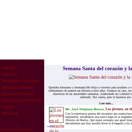
Semana Santa del corazón y la
Portada
Vaticano
Realidades Eclesiales
Iglesia en España
Queridos hermanos y hermanas:Me dirijo a vosotros para ayudaros a v
celebraremos de manera tan distinta a otros años. Estamos en casa, sin
Iglesia en América
directrices de las autoridades sanitarias, colaborando así a detene
sufriendo. Nos cuesta, pero lo hacemos por..
Iglesia resto del mundo
Leer más...
Cultura
Los jóvenes, en el
Mn. José Vilaplana Blasco,
Sociedad
Con la experiencia gozosa del encuentro que mantuvimos
septiembre, iniciábamos una nueva etapa en la singladura
Diócesis de Huelva. Qué mejor escenario que aquel donde
descubridora que hizo posible llevar el Evangelio a los 
leer mas...
·
Homilia Dominical