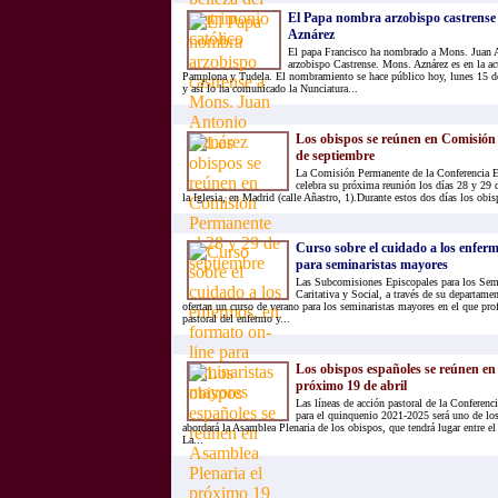
El Papa nombra arzobispo castrense
Aznárez
El papa Francisco ha nombrado a Mons. Juan 
arzobispo Castrense. Mons. Aznárez es en la ac
Pamplona y Tudela. El nombramiento se hace público hoy, lunes 15 de
y así lo ha comunicado la Nunciatura...
Los obispos se reúnen en Comisión 
de septiembre
La Comisión Permanente de la Conferencia 
celebra su próxima reunión los días 28 y 29 
la Iglesia, en Madrid (calle Añastro, 1).Durante estos dos días los obis
Curso sobre el cuidado a los enferm
para seminaristas mayores
Las Subcomisiones Episcopales para los Semi
Caritativa y Social, a través de su departame
ofertan un curso de verano para los seminaristas mayores en el que pro
pastoral del enfermo y...
Los obispos españoles se reúnen en
próximo 19 de abril
Las líneas de acción pastoral de la Conferen
para el quinquenio 2021-2025 será uno de los
abordará la Asamblea Plenaria de los obispos, que tendrá lugar entre el
La...