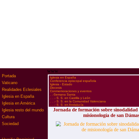
www
Portada
·
Iglesia en España
·
Conferencia episcopal española
Vaticano
·
Iglesia - Estado
·
Diocesis
Realidades Eclesiales
·
Conmemoraciones y eventos
·
. .-Semana Santa
Iglesia en España
·
. . .- S. S. en Castilla y León
·
. . .- S. S. en la Comunidad Valenciana
Iglesia en América
·
. . .- S. S. en Andalucía
Jornada de formación sobre sinodalidad 
Iglesia resto del mundo
misionología de san Dáma
Cultura
Sociedad