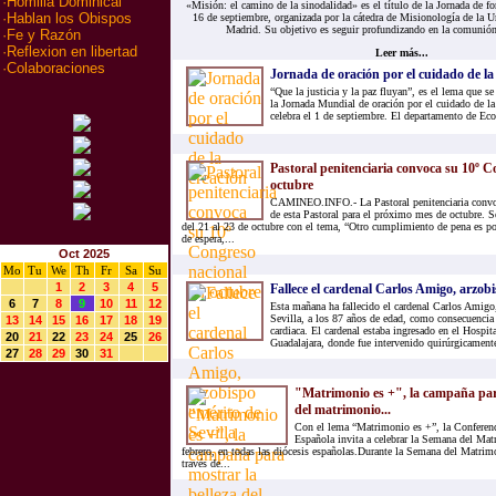
·
Homilia Dominical
«Misión: el camino de la sinodalidad» es el título de la Jornada de fo
·
Hablan los Obispos
16 de septiembre, organizada por la cátedra de Misionología de la
Madrid. Su objetivo es seguir profundizando en la comunión,
·
Fe y Razón
·
Reflexion en libertad
Leer más...
·
Colaboraciones
Jornada de oración por el cuidado de la
“Que la justicia y la paz fluyan”, es el lema que s
la Jornada Mundial de oración por el cuidado de la 
celebra el 1 de septiembre. El departamento de Ecol
Pastoral penitenciaria convoca su 10º C
octubre
CAMINEO.INFO.- La Pastoral penitenciaria convo
de esta Pastoral para el próximo mes de octubre. S
del 21 al 23 de octubre con el tema, “Otro cumplimiento de pena es p
de espera,...
Oct 2025
Mo
Tu
We
Th
Fr
Sa
Su
1
2
3
4
5
Fallece el cardenal Carlos Amigo, arzobi
6
7
8
9
10
11
12
Esta mañana ha fallecido el cardenal Carlos Amigo
Sevilla, a los 87 años de edad, como consecuencia 
13
14
15
16
17
18
19
cardiaca. El cardenal estaba ingresado en el Hospit
20
21
22
23
24
25
26
Guadalajara, donde fue intervenido quirúrgicamente
27
28
29
30
31
"Matrimonio es +", la campaña para
del matrimonio...
Con el lema “Matrimonio es +”, la Conferen
Española invita a celebrar la Semana del Mat
febrero, en todas las diócesis españolas.Durante la Semana del Matrim
través de...