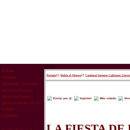
www
Portada
::
::
Portada
Habla el Obispo
Cardenal Antonio Cañizares Llover
Vaticano
Realidades Eclesiales
Iglesia en España
Iglesia en América
Enviar por @
Imprimir
Más votado
Ver
Iglesia resto del mundo
Cultura
Sociedad
LA FIESTA DE