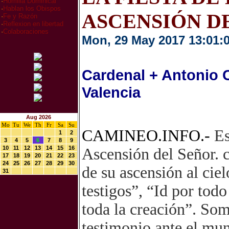
·
Homilia Dominical
·
Hablan los Obispos
ASCENSIÓN D
·
Fe y Razón
·
Reflexion en libertad
·
Colaboraciones
Mon, 29 May 2017 13:01:
Cardenal + Antonio 
Valencia
Aug 2026
Mo
Tu
We
Th
Fr
Sa
Su
CAMINEO.INFO.-
Es
1
2
3
4
5
6
7
8
9
10
11
12
13
14
15
16
Ascensión del Señor. c
17
18
19
20
21
22
23
24
25
26
27
28
29
30
de su ascensión al ciel
31
testigos”, “Id por tod
toda la creación”. Som
testimonio ante el mu