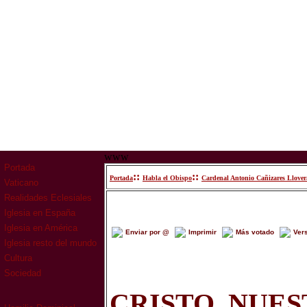
www
Portada
::
::
Portada
Habla el Obispo
Cardenal Antonio Cañizares Llover
Vaticano
Realidades Eclesiales
Iglesia en España
Iglesia en América
Enviar por @
Imprimir
Más votado
Ver
Iglesia resto del mundo
Cultura
Sociedad
CRISTO, NUE