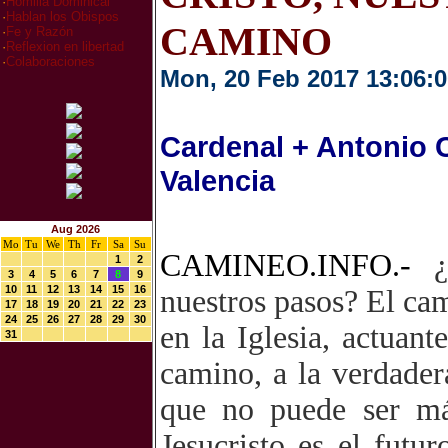
·
Homilia Dominical
·
Hablan los Obispos
CAMINO
·
Fe y Razón
·
Reflexion en libertad
·
Colaboraciones
Mon, 20 Feb 2017 13:06:0
Cardenal + Antonio 
Valencia
Aug 2026
Mo
Tu
We
Th
Fr
Sa
Su
CAMINEO.INFO.-
1
2
3
4
5
6
7
8
9
10
11
12
13
14
15
16
nuestros pasos? El cam
17
18
19
20
21
22
23
24
25
26
27
28
29
30
en la Iglesia, actuant
31
camino, a la verdader
que no puede ser má
Jesucristo es el futu