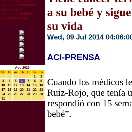
·
Homilia Dominical
·
Hablan los Obispos
a su bebé y sigu
·
Fe y Razón
·
Reflexion en libertad
·
Colaboraciones
su vida
Wed, 09 Jul 2014 04:06:0
ACI-PRENSA
Aug 2026
Mo
Tu
We
Th
Fr
Sa
Su
1
2
Cuando los médicos le
3
4
5
6
7
8
9
10
11
12
13
14
15
16
Ruiz-Rojo, que tenía u
17
18
19
20
21
22
23
24
25
26
27
28
29
30
31
respondió con 15 sema
bebé”.