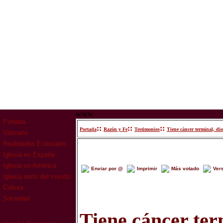
www
Portada
::
::
::
Portada
Razón y Fe
Testimonios
Tiene cáncer terminal, di
Vaticano
Realidades Eclesiales
Iglesia en España
Iglesia en América
Enviar por @
Imprimir
Más votado
Ver
Iglesia resto del mundo
Cultura
Sociedad
Tiene cáncer term