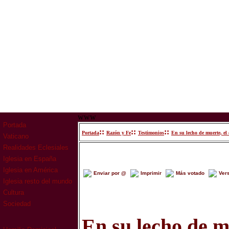
www
Portada
::
::
::
Portada
Razón y Fe
Testimonios
En su lecho de muerte, el
Vaticano
Realidades Eclesiales
Iglesia en España
Iglesia en América
Enviar por @
Imprimir
Más votado
Ver
Iglesia resto del mundo
Cultura
Sociedad
En su lecho de m