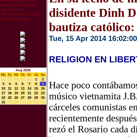
·
Homilia Dominical
·
Hablan los Obispos
disidente Dinh D
·
Fe y Razón
·
Reflexion en libertad
·
Colaboraciones
bautiza católico:
Tue, 15 Apr 2014 16:02:00
RELIGION EN LIBE
Aug 2026
Mo
Tu
We
Th
Fr
Sa
Su
1
2
Hace poco contábamos 
3
4
5
6
7
8
9
10
11
12
13
14
15
16
músico vietnamita J.B
17
18
19
20
21
22
23
24
25
26
27
28
29
30
31
cárceles comunistas en
recientemente después 
rezó el Rosario cada d