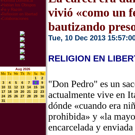
·
Homilia Dominical
·
Hablan los Obispos
vivió «como un fe
·
Fe y Razón
·
Reflexion en libertad
·
Colaboraciones
bautizando preso
Tue, 10 Dec 2013 15:57:0
RELIGION EN LIBE
Aug 2026
Mo
Tu
We
Th
Fr
Sa
Su
1
2
"Don Pedro" es un sac
3
4
5
6
7
8
9
10
11
12
13
14
15
16
actualmente vive en It
17
18
19
20
21
22
23
24
25
26
27
28
29
30
31
dónde «cuando era niño
prohibida» y «la mayor
encarcelada y enviada 