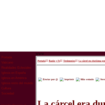
www
Portada
::
::
::
Portada
Razón y Fe
Testimonios
La cárcel era durísima per
Vaticano
Realidades Eclesiales
Iglesia en España
Iglesia en América
Enviar por @
Imprimir
Más votado
Ver
Iglesia resto del mundo
Cultura
Sociedad
La cárcel era dur