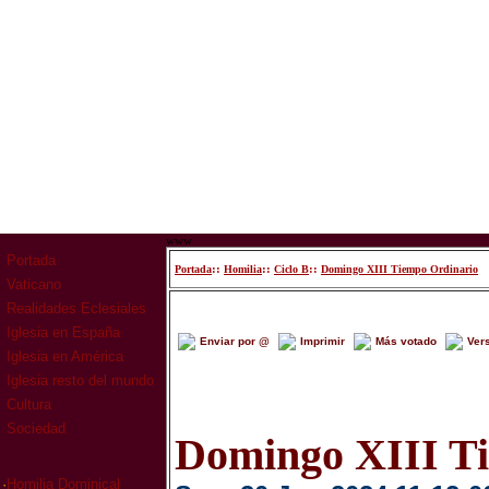
www
Portada
::
::
::
Portada
Homilia
Ciclo B
Domingo XIII Tiempo Ordinario
Vaticano
Realidades Eclesiales
Iglesia en España
Enviar por @
Imprimir
Más votado
Ver
Iglesia en América
Iglesia resto del mundo
Cultura
Sociedad
Domingo XIII T
·
Homilia Dominical