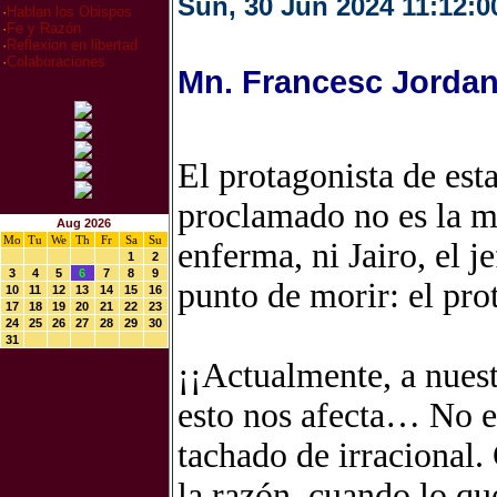
Sun, 30 Jun 2024 11:12:0
·
Hablan los Obispos
·
Fe y Razón
·
Reflexion en libertad
·
Colaboraciones
Mn. Francesc Jordan
El protagonista de est
proclamado no es la m
Aug 2026
Mo
Tu
We
Th
Fr
Sa
Su
enferma, ni Jairo, el j
1
2
3
4
5
6
7
8
9
punto de morir: el prot
10
11
12
13
14
15
16
17
18
19
20
21
22
23
24
25
26
27
28
29
30
31
¡¡Actualmente, a nues
esto nos afecta… No e
tachado de irracional.
la razón, cuando lo que