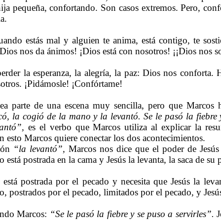
ija pequeña, confortando. Son casos extremos. Pero, con
a.
uando estás mal y alguien te anima, está contigo, te sos
¡Dios nos da ánimos! ¡Dios está con nosotros! ¡¡Dios nos so
der la esperanza, la alegría, la paz: Dios nos conforta.
otros. ¡Pidámosle! ¡Confórtame!
ea parte de una escena muy sencilla, pero que Marcos
có, la cogió de la mano y la levantó. Se le pasó la fiebre 
vantó”,
es el verbo que Marcos utiliza al explicar la res
n esto Marcos quiere conectar los dos acontecimientos.
sión
“la levantó”,
Marcos nos dice que el poder de Jesús l
 está postrada en la cama y Jesús la levanta, la saca de su 
stá postrada por el pecado y necesita que Jesús la levan
, postrados por el pecado, limitados por el pecado, y Jesús
endo Marcos:
“Se le pasó la fiebre y se puso a servirles”.
J