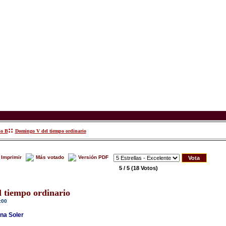
::
lo B
Domingo V del tiempo ordinario
Imprimir
Más votado
Versión PDF
5 / 5
(18 Votos)
 tiempo ordinario
:00
na Soler