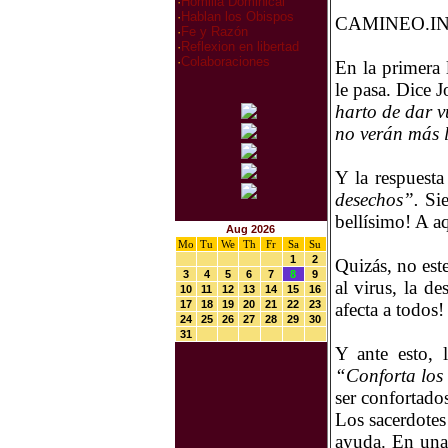
·
Homilia Dominical
·
Hablan los Obispos
CAMINEO.IN
·
Fe y Razón
·
Reflexion en libertad
·
Colaboraciones
En la primera 
le pasa. Dice 
harto de dar v
no verán más 
Y la respuesta
desechos”.
Sie
bellísimo! A aq
Aug 2026
Mo
Tu
We
Th
Fr
Sa
Su
1
2
Quizás, no es
3
4
5
6
7
8
9
al virus, la d
10
11
12
13
14
15
16
17
18
19
20
21
22
23
afecta a todos!
24
25
26
27
28
29
30
31
Y ante esto, l
“Conforta los
ser confortados
Los sacerdotes
ayuda. En una 