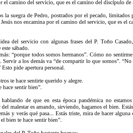
 el camino del servicio, que es el camino del discípulo de 
 la suegra de Pedro, postrados por el pecado, limitados p
Y Jesús nos encamina por el camino del servicio, que es el c
 idea del servicio con algunas frases del P. Toño Casado
 este sábado.
demás: “porque todos somos hermanos”. Cómo no sentirme l
 Servir a los demás va “de compartir lo que somos”. “No c
 Esto pide apertura personal.
tros te hace sentirte querido y alegre.
e hace sentir bien”
.
hablando de que en esta época pandémica no estamos
r del malestar es amando, sirviendo, hagamos el bien. Est
emás y verás qué pasa... Estás triste, mira de hacer alguna 
 el bien te hace sentir bien”.
inales del P. Toño bastante buenas: