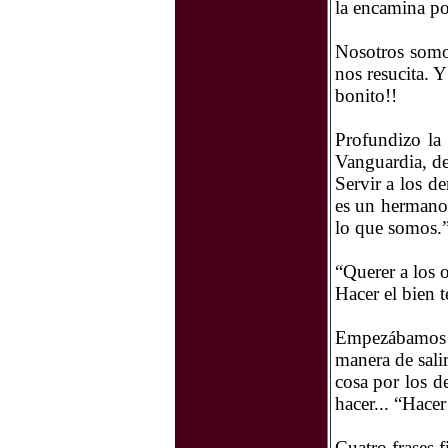
la encamina por
Nosotros somos
nos resucita. 
bonito!!
Profundizo la
Vanguardia, de
Servir a los 
es un hermano.
lo que somos.”
“Querer a los o
Hacer el bien t
Empezábamos 
manera de sali
cosa por los d
hacer... “Hacer
Cuatro frases f