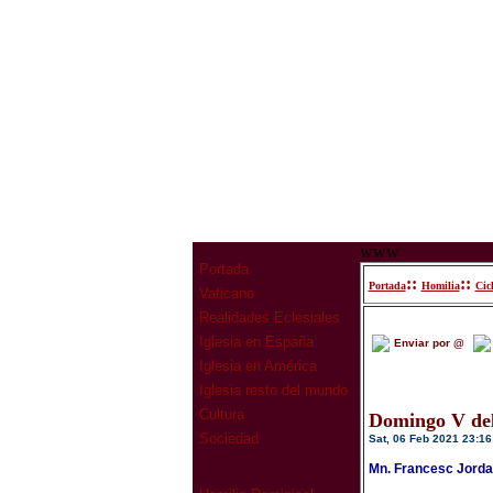
www
Portada
::
::
Portada
Homilia
Cic
Vaticano
Realidades Eclesiales
Iglesia en España
Enviar por @
Iglesia en América
Iglesia resto del mundo
Cultura
Domingo V del
Sociedad
Sat, 06 Feb 2021 23:16
Mn. Francesc Jorda