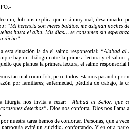
FO.-
lectura, Job nos explica que está muy mal, desanimado, p
Job:
“Mi herencia son meses baldíos, me asignan noches de
ueltas hasta el alba. Mis días… se consumen sin esperanza. 
la dicha”.
 a esta situación la da el salmo responsorial:
“Alabad al 
mpre hay un diálogo entre la primera lectura y el salmo. 
uello que plantea la primera lectura, el salmo responsorial l
temos tan mal como Job, pero, todos estamos pasando por 
esazón por familiares; enfermedad, pérdida de trabajo, la c
a liturgia nos invita a rezar:
“Alabad al Señor, que co
corazones desechos”
. Dios nos conforta. Dios nos llama a
.
 por nuestra tarea hemos de confortar. Personas, que a vece
parroquia evité un suicidio, confortando. Y en otra parro