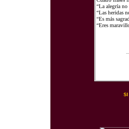
“La alegría no
“Las heridas no
“Es más sagra
“Eres maravill
S