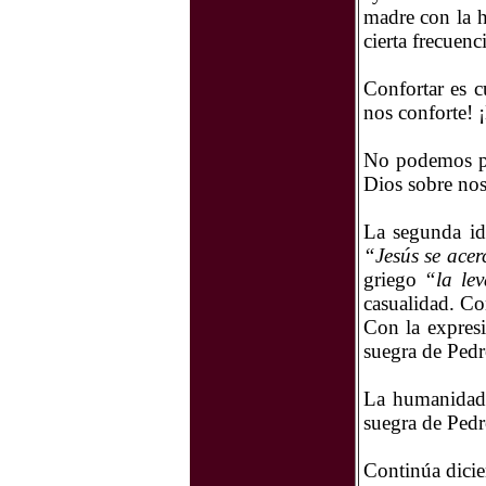
madre con la h
cierta frecuenci
Confortar es c
nos conforte! 
No podemos per
Dios sobre nos
La segunda id
“Jesús se acer
griego
“la le
casualidad. Co
Con la expre
suegra de Pedro
La humanidad e
suegra de Pedro
Continúa dici