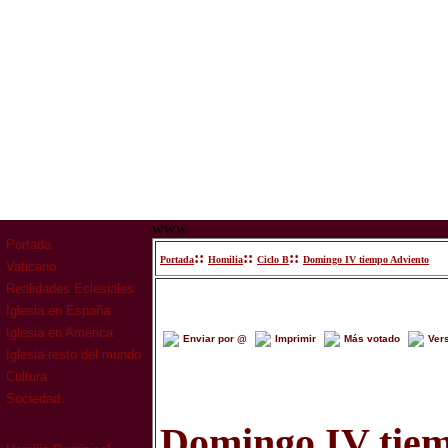
www
Portada
::
::
::
Portada
Homilia
Ciclo B
Domingo IV tiempo Adviento
Vaticano
Realidades Eclesiales
Iglesia en España
Iglesia en América
Enviar por @
Imprimir
Más votado
Ver
Iglesia resto del mundo
Cultura
Sociedad
Domingo IV tiem