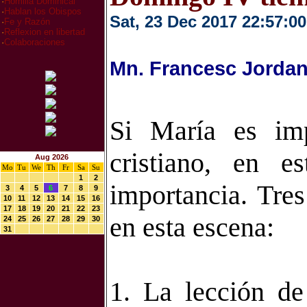
·
Homilia Dominical
·
Hablan los Obispos
Sat, 23 Dec 2017 22:57:00
·
Fe y Razón
·
Reflexion en libertad
·
Colaboraciones
Mn. Francesc Jordan
Si María es im
cristiano, en 
Aug 2026
Mo
Tu
We
Th
Fr
Sa
Su
1
2
importancia. Tre
3
4
5
6
7
8
9
10
11
12
13
14
15
16
17
18
19
20
21
22
23
en esta escena:
24
25
26
27
28
29
30
31
1. La lección d