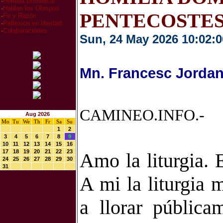
·
Homilia Dominical
·
Hablan los Obispos
PENTECOSTE
·
Fe y Razón
·
Reflexion en libertad
·
Colaboraciones
Sun, 24 May 2026 10:02:0
Mn. Francesc Jordan
CAMINEO.INFO.-
Aug 2026
Mo
Tu
We
Th
Fr
Sa
Su
1
2
3
4
5
6
7
8
9
10
11
12
13
14
15
16
17
18
19
20
21
22
23
Amo la liturgia. 
24
25
26
27
28
29
30
31
A mi la liturgia
a llorar pública