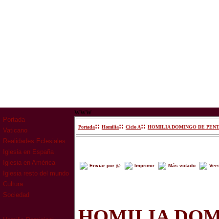
www
Portada
::
::
::
Portada
Homilia
Ciclo A
HOMILIA DOMINGO DE PEN
Vaticano
Realidades Eclesiales
Iglesia en España
Iglesia en América
Enviar por @
Imprimir
Más votado
Ver
Iglesia resto del mundo
Cultura
Sociedad
HOMILIA DOM