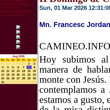
·
Homilia Dominical
·
Hablan los Obispos
Sun, 01 Mar 2026 12:31:0
·
Fe y Razón
·
Reflexion en libertad
·
Colaboraciones
Mn. Francesc Jordan
CAMINEO.INFO
Hoy subimos al
Aug 2026
Mo
Tu
We
Th
Fr
Sa
Su
1
2
manera de habla
3
4
5
6
7
8
9
10
11
12
13
14
15
16
17
18
19
20
21
22
23
monte con Jesús. 
24
25
26
27
28
29
30
31
contemplamos a J
estamos a gusto, 
de la misa disti