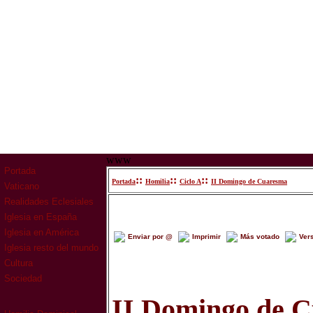
www
Portada
::
::
::
Portada
Homilia
Ciclo A
II Domingo de Cuaresma
Vaticano
Realidades Eclesiales
Iglesia en España
Iglesia en América
Enviar por @
Imprimir
Más votado
Ver
Iglesia resto del mundo
Cultura
Sociedad
II Domingo de 