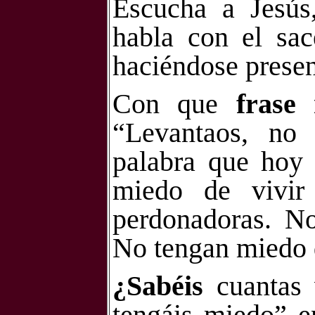
Escucha a Jesús,
habla con el sac
haciéndose presen
Con que
frase
“Levantaos, no
palabra que hoy 
miedo de vivir
perdonadoras. No
No tengan miedo 
¿Sabéis
cuantas 
tengáis miedo” e