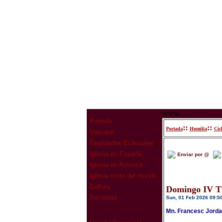
www
Portada
::
::
Portada
Homilia
Cic
Vaticano
Realidades Eclesiales
Iglesia en España
Enviar por @
Iglesia en América
Iglesia resto del mundo
Cultura
Domingo IV T
Sociedad
Sun, 01 Feb 2026 09:5
Mn. Francesc Jorda