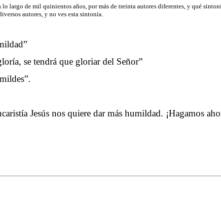
a lo largo de mil quinientos años, por más de treinta autores diferentes, y qué sinto
diversos autores, y no ves esta sintonía.
mildad”
loría, se tendrá que gloriar del Señor”
umildes”.
ucaristía Jesús nos quiere dar más humildad. ¡Hagamos aho