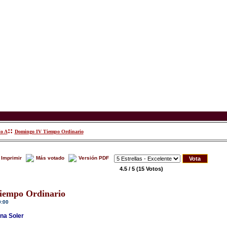
::
lo A
Domingo IV Tiempo Ordinario
Imprimir
Más votado
Versión PDF
4.5 / 5
(15 Votos)
iempo Ordinario
0:00
na Soler