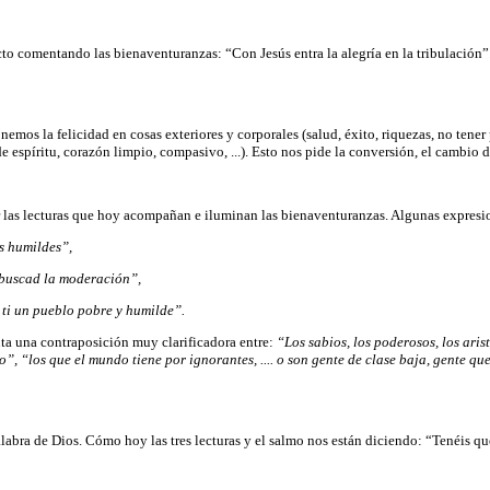
o comentando las bienaventuranzas: “Con Jesús entra la alegría en la tribulación”. 
emos la felicidad en cosas exteriores y corporales (salud, éxito, riquezas, no tener 
 espíritu, corazón limpio, compasivo, ...). Esto nos pide la conversión, el cambio 
r las lecturas que hoy acompañan e iluminan las bienaventuranzas. Algunas expresio
s humildes”,
 buscad la moderación”,
ti un pueblo pobre y humilde”.
ta una contraposición muy clarificadora entre:
“Los
sabios, los poderosos, los aris
”, “los que el mundo tiene por ignorantes, .... o son gente de clase baja, gente qu
alabra de Dios. Cómo hoy las tres lecturas y el salmo nos están diciendo: “Tenéis q