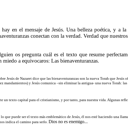
 hay en el mensaje de Jesús. Una belleza poética, y a la
naventuranzas conectan con la verdad. Verdad que nuestros
lguien os pregunta cuál es el texto que resume perfectam
in miedo a equivocaros: Las bienaventuranzas.
sobre Jesús de Nazaret dice que las bienaventuranzas son la nueva Torah que Jesús
 diez mandamientos) y Jesús comunica –sin eliminar la antigua- una nueva Torah: las
te un texto capital para el cristianismo, y por tanto, para nuestra vida. Algunas refl
lo que puede ser el texto más emblemático de Jesús, él nos esté haciendo una llamada
Dios no es enemigo...
 nos indica el camino para serlo.