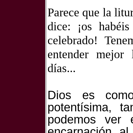
Parece que la lit
dice: ¡os habéi
celebrado! Tene
entender mejor 
días...
Dios es como
potentísima, t
podemos ver e
encarnación, a