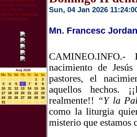
·
Homilia Dominical
·
Hablan los Obispos
Sun, 04 Jan 2026 11:24:0
·
Fe y Razón
·
Reflexion en libertad
·
Colaboraciones
Mn. Francesc Jordan
CAMINEO.INFO.- El 
nacimiento de Jesús 
Aug 2026
Mo
Tu
We
Th
Fr
Sa
Su
pastores, el nacimi
1
2
3
4
5
6
7
8
9
aquellos hechos. 
10
11
12
13
14
15
16
17
18
19
20
21
22
23
realmente!!
“Y la Pal
24
25
26
27
28
29
30
31
como la liturgia qui
misterio que estamos 