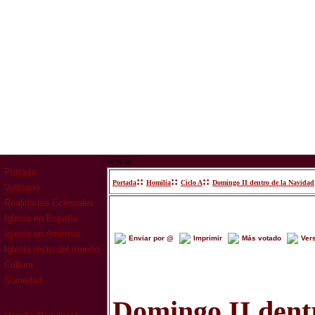
www
Portada
::
::
::
Portada
Homilia
Ciclo A
Domingo II dentro de la Navidad
Vaticano
Realidades Eclesiales
Iglesia en España
Iglesia en América
Enviar por @
Imprimir
Más votado
Ver
Iglesia resto del mundo
Cultura
Sociedad
Domingo II dent