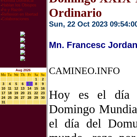
·
Homilia Dominical
·
Hablan los Obispos
Ordinario
·
Fe y Razón
·
Reflexion en libertad
·
Colaboraciones
Sun, 22 Oct 2023 09:54:0
Mn. Francesc Jordan
CAMINEO.INFO
Aug 2026
Mo
Tu
We
Th
Fr
Sa
Su
1
2
3
4
5
6
7
8
9
10
11
12
13
14
15
16
Hoy es el día
17
18
19
20
21
22
23
24
25
26
27
28
29
30
31
Domingo Mundial
el día del Domu