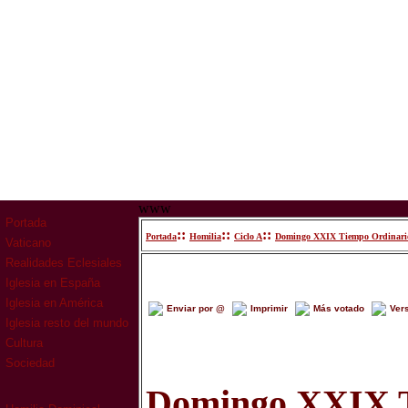
www
Portada
::
::
::
Portada
Homilia
Ciclo A
Domingo XXIX Tiempo Ordinari
Vaticano
Realidades Eclesiales
Iglesia en España
Iglesia en América
Enviar por @
Imprimir
Más votado
Ver
Iglesia resto del mundo
Cultura
Sociedad
Domingo XXIX 