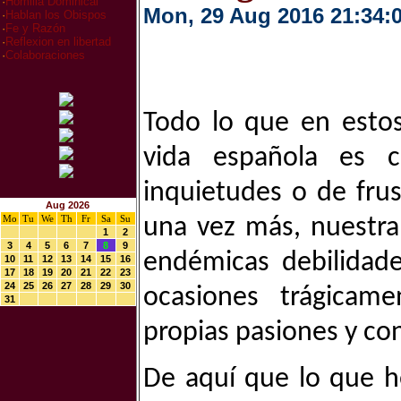
·
Homilia Dominical
Mon, 29 Aug 2016 21:34:
·
Hablan los Obispos
·
Fe y Razón
·
Reflexion en libertad
·
Colaboraciones
Todo lo que en estos
vida española es 
inquietudes o de fru
Aug 2026
Mo
Tu
We
Th
Fr
Sa
Su
una vez más, nuestra 
1
2
3
4
5
6
7
8
9
endémicas debilidad
10
11
12
13
14
15
16
17
18
19
20
21
22
23
24
25
26
27
28
29
30
ocasiones trágicam
31
propias pasiones y co
De aquí que lo que h