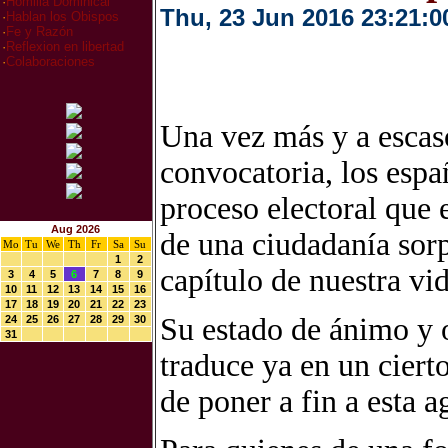
·
Homilia Dominical
Thu, 23 Jun 2016 23:21:0
·
Hablan los Obispos
·
Fe y Razón
·
Reflexion en libertad
·
Colaboraciones
Una vez más y a escaso
convocatoria, los esp
proceso electoral que e
Aug 2026
de una ciudadanía sor
Mo
Tu
We
Th
Fr
Sa
Su
1
2
capítulo de nuestra vid
3
4
5
6
7
8
9
10
11
12
13
14
15
16
17
18
19
20
21
22
23
Su estado de ánimo y o
24
25
26
27
28
29
30
31
traduce ya en un ciert
de poner a fin a esta a