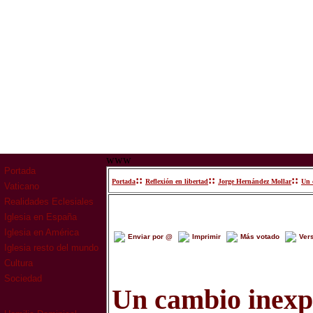
www
Portada
::
::
::
Portada
Reflexión en libertad
Jorge Hernández Mollar
Un 
Vaticano
Realidades Eclesiales
Iglesia en España
Iglesia en América
Enviar por @
Imprimir
Más votado
Ver
Iglesia resto del mundo
Cultura
Sociedad
Un cambio inexp