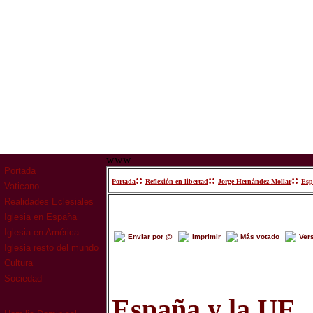
www
Portada
::
::
::
Portada
Reflexión en libertad
Jorge Hernández Mollar
Esp
Vaticano
Realidades Eclesiales
Iglesia en España
Iglesia en América
Enviar por @
Imprimir
Más votado
Ver
Iglesia resto del mundo
Cultura
Sociedad
España y la UE