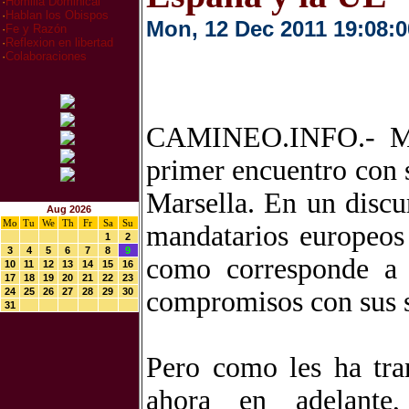
·
Homilia Dominical
·
Hablan los Obispos
Mon, 12 Dec 2011 19:08:0
·
Fe y Razón
·
Reflexion en libertad
·
Colaboraciones
CAMINEO.INFO.- Mar
primer encuentro con 
Marsella. En un discu
Aug 2026
Mo
Tu
We
Th
Fr
Sa
Su
mandatarios europeos
1
2
3
4
5
6
7
8
9
como corresponde a 
10
11
12
13
14
15
16
17
18
19
20
21
22
23
24
25
26
27
28
29
30
compromisos con sus s
31
Pero como les ha tra
ahora en adelante,