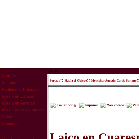
www
Portada
::
::
:
Portada
Habla el Obispo
Monseñor Agustín Cortés Soriano
Vaticano
Realidades Eclesiales
Iglesia en España
Iglesia en América
Enviar por @
Imprimir
Más votado
Ver
Iglesia resto del mundo
Cultura
Sociedad
Laico en Cuare