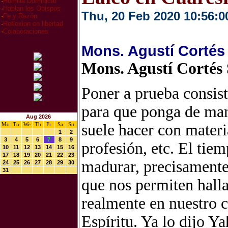
·
Homilia Dominical
·
Hablan los Obispos
Thu, 20 Feb 2020 10:56:0
·
Fe y Razón
·
Reflexion en libertad
·
Colaboraciones
Mons. Agustí Cortés
Mons. Agustí Cortés
Poner a prueba consist
para que ponga de mani
Aug 2026
Mo
Tu
We
Th
Fr
Sa
Su
suele hacer con materia
1
2
3
4
5
6
7
8
9
profesión, etc. El tie
10
11
12
13
14
15
16
17
18
19
20
21
22
23
madurar, precisamente
24
25
26
27
28
29
30
31
que nos permiten halla
realmente en nuestro c
Espíritu. Ya lo dijo Ya