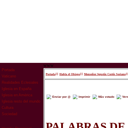
www
Portada
::
::
:
Portada
Habla el Obispo
Monseñor Agustín Cortés Soriano
Vaticano
Realidades Eclesiales
Iglesia en España
Iglesia en América
Enviar por @
Imprimir
Más votado
Ver
Iglesia resto del mundo
Cultura
Sociedad
PALABRAS DE