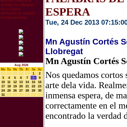
·
Homilia Dominical
·
Hablan los Obispos
ESPERA
·
Fe y Razón
·
Reflexion en libertad
·
Colaboraciones
Tue, 24 Dec 2013 07:15:0
Mn Agustín Cortés So
Llobregat
Mn Agustín Cortés S
Aug 2026
Mo
Tu
We
Th
Fr
Sa
Su
Nos quedamos cortos s
1
2
3
4
5
6
7
8
9
10
11
12
13
14
15
16
arte dela vida. Realme
17
18
19
20
21
22
23
24
25
26
27
28
29
30
inmensa espera, de man
31
correctamente en el m
encontrado la verdad d