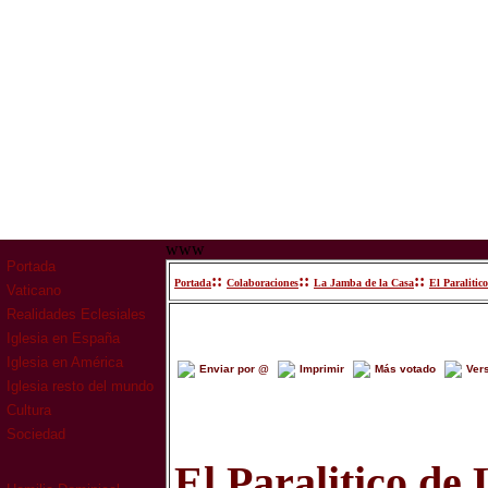
www
Portada
::
::
::
Portada
Colaboraciones
La Jamba de la Casa
El Paralitic
Vaticano
Realidades Eclesiales
Iglesia en España
Iglesia en América
Enviar por @
Imprimir
Más votado
Ver
Iglesia resto del mundo
Cultura
Sociedad
El Paralitico de 