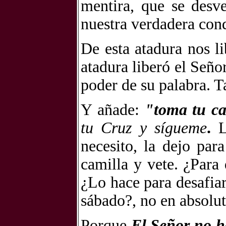
mentira, que se desv
nuestra verdadera con
De esta atadura nos l
atadura liberó el Seño
poder de su palabra. T
Y añade:
"toma tu ca
tu Cruz y sígueme
.
Le
necesito, la dejo par
camilla y vete. ¿Para
¿Lo hace para desafiar
sábado?, no en absolut
Porque
El Señor no ha