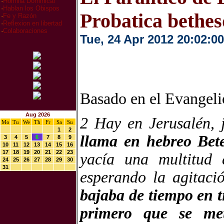
·
Homilia Dominical
·
Hablan los Obispos
Probatica bethe
·
Fe y Razón
·
Reflexion en libertad
·
Colaboraciones
Tue, 24 Apr 2012 20:02:00
Basado en el Evangel
Aug 2026
2 Hay en Jerusalén, 
Mo
Tu
We
Th
Fr
Sa
Su
1
2
llama en hebreo Bet
3
4
5
6
7
8
9
10
11
12
13
14
15
16
17
18
19
20
21
22
23
yacía una multitud d
24
25
26
27
28
29
30
31
esperando la agitac
bajaba de tiempo en t
primero que se met