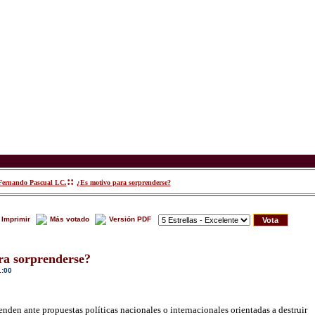
::
Fernando Pascual LC.
¿Es motivo para sorprenderse?
Imprimir
Más votado
Versión PDF
ra sorprenderse?
1:00
nden ante propuestas políticas nacionales o internacionales orientadas a destruir