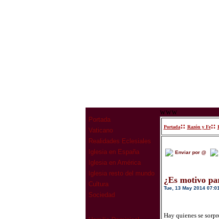
www
Portada
::
::
Portada
Razón y Fe
Vaticano
Realidades Eclesiales
Iglesia en España
Enviar por @
Iglesia en América
Iglesia resto del mundo
¿Es motivo pa
Cultura
Tue, 13 May 2014 07:0
Sociedad
Hay quienes se sorpre