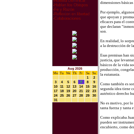
·
Homilia Dominical
dimensiones básicas de
·
Hablan los Obispos
·
Fe y Razón
Por ejemplo, algunos
·
Reflexion en libertad
que apoyan y promuev
·
Colaboraciones
eficaces para el cont
que declaran “inmoral
son.
En realidad, lo sorp
a la destrucción de 
Esas premisas han si
justicia, que levant
básicos de la vida so
Aug 2026
producción, congelac
Mo
Tu
We
Th
Fr
Sa
Su
la eutanasia.
1
2
3
4
5
6
7
8
9
Como también es sorpr
10
11
12
13
14
15
16
segunda idea tiene c
17
18
19
20
21
22
23
auténtico derecho h
24
25
26
27
28
29
30
31
No es motivo, por lo
tanta fuerza y tanta 
Como explicaba Juan P
pueden ser instrument
encubierto, como dem