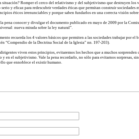
ta situación? Romper el cerco del relativismo y del subjetivismo que destruyen los 
serio y eficaz para redescubrir verdades éticas que permitan construir sociedades m
incipios éticos irrenunciables y porque saben fundarlos en una correcta visión sobr
e la pena conocer y divulgar el documento publicado en mayo de 2009 por la Comisi
iversal: nueva mirada sobre la ley natural”.
mento recuerda los 4 valores básicos que permiten a las sociedades trabajar por el bie
bién “Compendio de la Doctrina Social de la Iglesia” nn. 197-203).
s dirigentes viven estos principios, evitaremos los hechos que a muchos sorprenden
mo y en el subjetivismo. Vale la pena recordarlo, no sólo para evitarnos sorpresas, s
ello que ennoblece el existir humano.