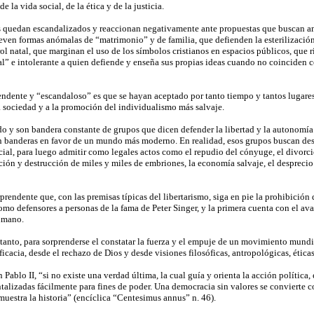
 la vida social, de la ética y de la justicia.
 quedan escandalizados y reaccionan negativamente ante propuestas que buscan amp
en formas anómalas de “matrimonio” y de familia, que defienden la esterilizació
rol natal, que marginan el uso de los símbolos cristianos en espacios públicos, que ri
” e intolerante a quien defiende y enseña sus propias ideas cuando no coinciden con
rendente y “escandaloso” es que se hayan aceptado por tanto tiempo y tantos lugares
la sociedad y a la promoción del individualismo más salvaje.
do y son bandera constante de grupos que dicen defender la libertad y la autonomía
an banderas en favor de un mundo más moderno. En realidad, esos grupos buscan destr
cial, para luego admitir como legales actos como el repudio del cónyuge, el divorcio
ión y destrucción de miles y miles de embriones, la economía salvaje, el desprecio 
endente que, con las premisas típicas del libertarismo, siga en pie la prohibición 
omo defensores a personas de la fama de Peter Singer, y la primera cuenta con el a
umano.
 tanto, para sorprenderse el constatar la fuerza y el empuje de un movimiento mund
eficacia, desde el rechazo de Dios y desde visiones filosóficas, antropológicas, ética
ablo II, “si no existe una verdad última, la cual guía y orienta la acción política
alizadas fácilmente para fines de poder. Una democracia sin valores se convierte co
uestra la historia” (encíclica “Centesimus annus” n. 46).