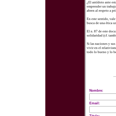
¿El antídoto ante es
emprender un trabajo 
abren al respeto a pr
En este sentido, val
busca de una ética un
El n. 87 de este docu
solidaridad (cf. tam
Si las naciones y su
vivir en el relativis
todo lo bueno y lo b
Nombre:
Email:
Titulo: