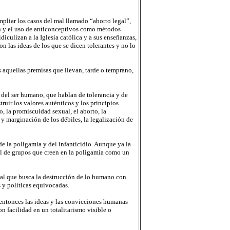
liar los casos del mal llamado “aborto legal”,
n y el uso de anticonceptivos como métodos
diculizan a la Iglesia católica y a sus enseñanzas,
 las ideas de los que se dicen tolerantes y no lo
 aquellas premisas que llevan, tarde o temprano,
 del ser humano, que hablan de tolerancia y de
uir los valores auténticos y los principios
, la promiscuidad sexual, el aborto, la
y marginación de los débiles, la legalización de
de la poligamia y del infanticidio. Aunque ya la
val de grupos que creen en la poligamia como un
ial que busca la destrucción de lo humano con
s y políticas equivocadas.
, entonces las ideas y las convicciones humanas
n facilidad en un totalitarismo visible o