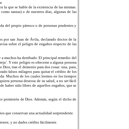
na
n la que se hable de la existencia de las mismas.
 como santas) o de nuestros días, algunas de las
uda del propio párroco o de personas prudentes y
dos por san Juan de Ávila, declarado doctor de la
avisa sobre el peligro de engaños respecto de las
y a muchos ha derribado. El principal remedio del
reja’. Y este peligro es ofrecerse a alguna persona
o Dios, trae el demonio para dos cosas: una, para,
ado falsos milagros para quitar el crédito de los
ueda. Muchos de los cuales leemos en los tiempos
uiera persona deseosa de su salud, a no ser fácil
 de haber sido libres de aquellos engaños, que se
por permisión de Dios. Además, según el dicho de
rios que conservan una actualidad sorprendente.
ienen; y no darles crédito fácilmente.