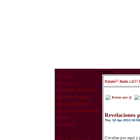
www
Portada
::
::
Portada
Razón y Fe
Vaticano
Realidades Eclesiales
Iglesia en España
Enviar por @
Iglesia en América
Iglesia resto del mundo
Revelaciones p
Cultura
Thu, 18 Apr 2013 06:58
Sociedad
Circulan por aquí y 