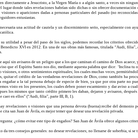
en directamente a Jesucristo, a la Virgen María o a algún santo, a veces sin ningu
el lugar donde tales revelaciones habrían sido dichas o sin ofrecer documentación e
 visiones o apariciones dadas a personas particulares del pasado (no reconocidas
eguidores entusiastas.
 necesaria una actitud de cautela y un discernimiento serio, especialmente con ay
católica.
 su utilidad a pesar del paso de los siglos, podemos recordar los criterios ofreci
r Benedicto XVI en 2012. En una de sus obras más famosas, titulada “Audi, filia”, 
s.
e aquí sin avisaros de un peligro que a los que caminan el camino de Dios acaece, 
aviso que el Espíritu Santo nos dio, mediante aquesta palabra que dice: ‘Inclina tu o
 visiones, o otros sentimientos espirituales; los cuales muchas veces, permitiéndol
, quitar el crédito de las verdaderas revelaciones de Dios, como también ha procur
ra engañar a la tal persona debajo de especie de bien, ya que por otra parte no p
mos visto en los presentes, los cuales deben poner escarmiento y dar aviso a cualq
, pues los mismos que tanto crédito primero les daban, dejaron y avisaron, después
 caer en ellos” (“Audi, filia”, parte III, B, 1).
 hay revelaciones o visiones que una persona devota (buena) recibe del demonio 
 cita san Juan de Ávila, es mejor temer que desear una revelación privada.
pregunta: ¿cómo evitar este tipo de engaños? San Juan de Ávila ofrece algunos crite
o da tres consejos generales: no desear revelaciones; no llenarse de soberbia, si se t