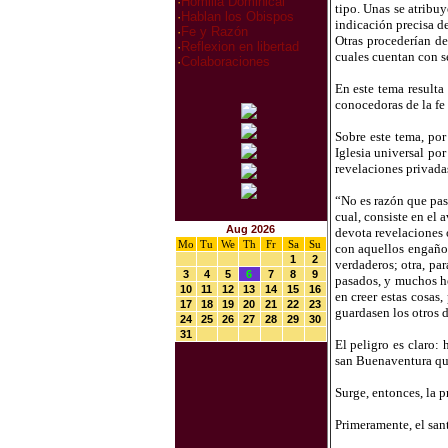
·
Homilia Dominical
tipo. Unas se atribuy
·
Hablan los Obispos
indicación precisa d
·
Fe y Razón
Otras procederían de
·
Reflexion en libertad
cuales cuentan con s
·
Colaboraciones
En este tema resulta
conocedoras de la fe 
Sobre este tema, por
Iglesia universal po
revelaciones privada
“No es razón que pas
cual, consiste en el 
Aug 2026
devota revelaciones o
Mo
Tu
We
Th
Fr
Sa
Su
con aquellos engaños
1
2
verdaderos; otra, pa
3
4
5
6
7
8
9
pasados, y muchos he
10
11
12
13
14
15
16
en creer estas cosas
17
18
19
20
21
22
23
guardasen los otros de
24
25
26
27
28
29
30
31
El peligro es claro:
san Buenaventura que
Surge, entonces, la 
Primeramente, el sant