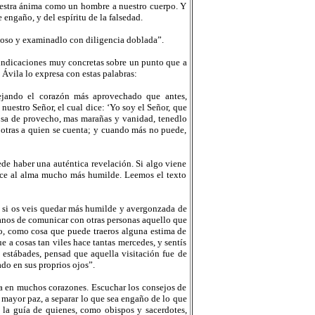
uestra ánima como un hombre a nuestro cuerpo. Y
 engaño, y del espíritu de la falsedad.
echoso y examinadlo con diligencia doblada”.
on indicaciones muy concretas sobre un punto que a
 Ávila lo expresa con estas palabras:
dejando el corazón más aprovechado que antes,
uestro Señor, el cual dice: ‘Yo soy el Señor, que
osa de provecho, mas marañas y vanidad, tenedlo
s otras a quien se cuenta; y cuando más no puede,
uede haber una auténtica revelación. Si algo viene
ace al alma mucho más humilde. Leemos el texto
Y, si os veis quedar más humilde y avergonzada de
vianos de comunicar con otras personas aquello que
o, como cosa que puede traeros alguna estima de
e a cosas tan viles hace tantas mercedes, y sentís
estábades, pensad que aquella visitación fue de
do en sus proprios ojos”.
 da en muchos corazones. Escuchar los consejos de
n mayor paz, a separar lo que sea engaño de lo que
y la guía de quienes, como obispos y sacerdotes,