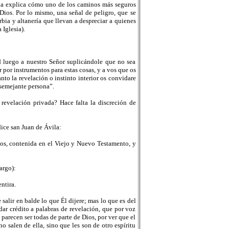
ila explica cómo uno de los caminos más seguros
Dios. Por lo mismo, una señal de peligro, que se
rbia y altanería que llevan a despreciar a quienes
Iglesia).
red luego a nuestro Señor suplicándole que no sea
por instrumentos para estas cosas, y a vos que os
to la revelación o instinto interior os convidare
o semejante persona”.
revelación privada? Hace falta la discreción de
dice san Juan de Ávila:
ios, contenida en el Viejo y Nuevo Testamento, y
argo):
ntira.
e salir en balde lo que Él dijere; mas lo que es del
ar crédito a palabras de revelación, que por voz
 parecen ser todas de parte de Dios, por ver que el
o salen de ella, sino que les son de otro espíritu