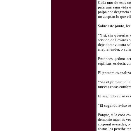
Cada uno de esos con
para una sana vida e
palpa por desgracia 
no aceptan lo que el
Sobre este punto, lee
“Y si, sin quererlas
servido de llevaros 
deje obrar vuestra s
a reprehender, o avis
Entonces, ¿cómo act
espíritus, es decir, u
El primero es analiza
“Sea el primero, que
nuevas cosas conform
El segundo aviso es e
“El segundo aviso sea
Porque, si la cosa es
demonio muchas veces
corporal oyéredes, o 
ánima las percibe tan