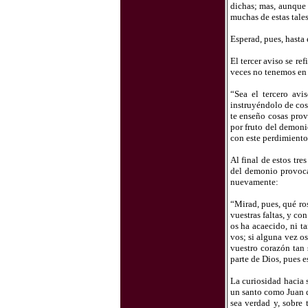
dichas; mas, aunque 
muchas de estas tales
Esperad, pues, hasta 
El tercer aviso se r
veces no tenemos en c
“Sea el tercero avi
instruyéndolo de cos
te enseño cosas pro
por fruto del demoni
con este perdimiento
Al final de estos tr
del demonio provoca
nuevamente:
“Mirad, pues, qué ro
vuestras faltas, y co
os ha acaecido, ni t
vos; si alguna vez os
vuestro corazón tan 
parte de Dios, pues e
La curiosidad hacia 
un santo como Juan d
sea verdad y, sobre 