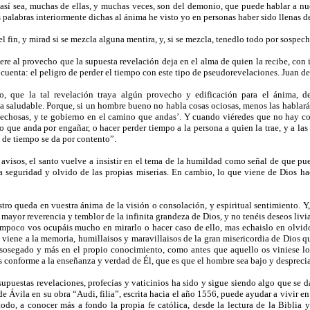
así sea, muchas de ellas, y muchas veces, son del demonio, que puede hablar a n
 palabras interiormente dichas al ánima he visto yo en personas haber sido llenas de
el fin, y mirad si se mezcla alguna mentira, y, si se mezcla, tenedlo todo por sosp
efiere al provecho que la supuesta revelación deja en el alma de quien la recibe, c
uenta: el peligro de perder el tiempo con este tipo de pseudorevelaciones. Juan de
so, que la tal revelación traya algún provecho y edificación para el ánima, 
a saludable. Porque, si un hombre bueno no habla cosas ociosas, menos las hablará n
vechosas, y te gobierno en el camino que andas’. Y cuando viéredes que no hay c
o que anda por engañar, o hacer perder tiempo a la persona a quien la trae, y a la
 de tiempo se da por contento”.
es avisos, el santo vuelve a insistir en el tema de la humildad como señal de que p
 seguridad y olvido de las propias miserias. En cambio, lo que viene de Dios h
stro queda en vuestra ánima de la visión o consolación, y espiritual sentimiento. 
n mayor reverencia y temblor de la infinita grandeza de Dios, y no tenéis deseos li
ampoco vos ocupáis mucho en mirarlo o hacer caso de ello, mas echaislo en olvid
 viene a la memoria, humillaisos y maravillaisos de la gran misericordia de Dios qu
sosegado y más en el propio conocimiento, como antes que aquello os viniese lo 
s conforme a la enseñanza y verdad de Él, que es que el hombre sea bajo y desprecia
supuestas revelaciones, profecías y vaticinios ha sido y sigue siendo algo que se
e Ávila en su obra “Audi, filia”, escrita hacia el año 1556, puede ayudar a vivir e
todo, a conocer más a fondo la propia fe católica, desde la lectura de la Biblia 