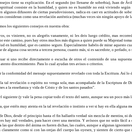
sejos tiene su explicación. En el segundo (no llenarse de soberbia), Juan de Áv
spiritual consiste en la humildad, y quien no es humilde no está viviendo según 
en algunos difusores de ciertas pseudovisiones, radica en caer en actitudes de sobe
los consideran como una revelación auténtica (muchas veces sin ningún apoyo de la 
mos los siguientes consejos en nuestra obra:
 vos, os vinieren, no os alegréis vanamente, ni les deis luego crédito, mas recor
por este camino, pues hay otros muchos más dignos a quien puede su Majestad tomar 
alud en humildad, que es camino seguro. Especialmente habéis de mirar aquesto cuan
ar de alguna cosa secreta a tercera persona, cuanto más, si es sacerdote, o perlado, 
uar si uno recibe directamente o escucha de otros el contenido de una supuesta 
n atento discernimiento. Para lo cual ayudan tres avisos o criterios.
r la conformidad del mensaje supuestamente revelado con toda la Escritura. Así lo 
 la tal revelación o espíritu no venga sola, mas acompañada de la Escriptura de D
es a la enseñanza y vida de Cristo y de los santos pasados”.
l siguiente (y vale la pena copiar todo el texto del santo, aunque sea un poco más l
, que estéis muy atenta en la tal revelación o instinto a ver si hay en ella alguna me
 de Dios, desde el principio hasta el fin hallaréis verdad sin mezcla de mentira, ni d
 hay mil verdades, para hacer creer una mentira. Y avísoos que no seáis fácil a d
a las que dentro del ánima os fueren dichas, las cuales, aunque a algunas ignorantes
 claramente como si con las orejas del cuerpo las oyesen, y sienten de cierto que n