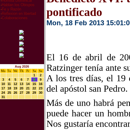
·
Homilia Dominical
·
Hablan los Obispos
pontificado
·
Fe y Razón
·
Reflexion en libertad
·
Colaboraciones
Mon, 18 Feb 2013 15:01:0
El 16 de abril de 20
Ratzinger tenía ante s
Aug 2026
Mo
Tu
We
Th
Fr
Sa
Su
A los tres días, el 19
1
2
3
4
5
6
7
8
9
10
11
12
13
14
15
16
del apóstol san Pedro.
17
18
19
20
21
22
23
24
25
26
27
28
29
30
31
Más de uno habrá pens
puede hacer un hombr
Nos gustaría encontrar