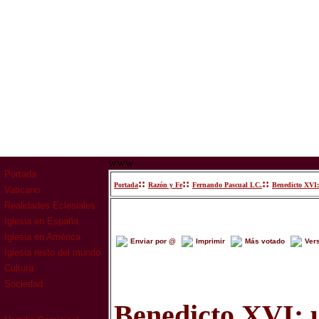
www
Portada
::
::
::
Portada
Razón y Fe
Fernando Pascual LC.
Benedicto XVI:
Vaticano
Realidades Eclesiales
Iglesia en España
Iglesia en América
Enviar por @
Imprimir
Más votado
Ver
Iglesia resto del mundo
Cultura
Sociedad
Benedicto XVI: 