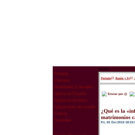
www
Portada
::
::
Portada
Razón y Fe
Vaticano
Realidades Eclesiales
Iglesia en España
Enviar por @
Iglesia en América
Iglesia resto del mundo
¿Qué es la «in
Cultura
matrimonios ca
Sociedad
Fri, 02 Oct 2015 18:23: