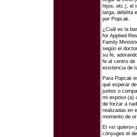
hijos, etc.), e
larga, debilita 
por Popcak.
¿Cuál es la bas
for Applied Re
Family Ministr
según el docto
su fe, adorando
fe al centro de
existencia de la
Para Popcak es
qué esperar de
juntos o compa
mi esposo (a) a
de forzar a nad
realizadas en e
momento de orac
El «sí quiero» 
cónyuges el der