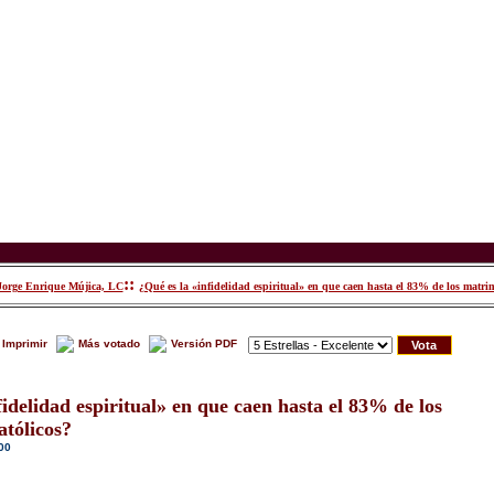
::
Jorge Enrique Mújica, LC
¿Qué es la «infidelidad espiritual» en que caen hasta el 83% de los matrim
Imprimir
Más votado
Versión PDF
fidelidad espiritual» en que caen hasta el 83% de los
tólicos?
00