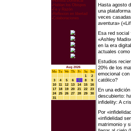
·
Homilia Dominical
Hasta agosto d
·
Hablan los Obispos
·
Fe y Razón
una plataforma
·
Reflexion en libertad
veces casadas. 
·
Colaboraciones
aventura» («Lif
Esa red social
«Ashley Madison
en la era digit
actuales como 
Estudios recie
20% de los mat
Aug 2026
Mo
Tu
We
Th
Fr
Sa
Su
emocional con 
1
2
católico?
3
4
5
6
7
8
9
10
11
12
13
14
15
16
En una edición
17
18
19
20
21
22
23
24
25
26
27
28
29
30
descubierto: ha
31
infidelity: A cr
Por «infidelida
«infidelidad s
matrimonio y s
llegar al cielo