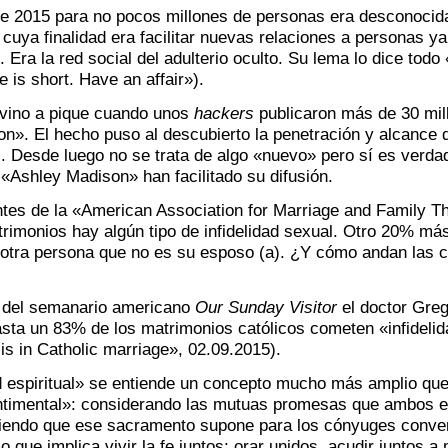
e 2015 para no pocos millones de personas era desconocida
 cuya finalidad era facilitar nuevas relaciones a personas 
Era la red social del adulterio oculto. Su lema lo dice todo
e is short. Have an affair»).
 vino a pique cuando unos
hackers
publicaron más de 30 mill
». El hecho puso al descubierto la penetración y alcance qu
al. Desde luego no se trata de algo «nuevo» pero sí es verd
«Ashley Madison» han facilitado su difusión.
ntes de la «American Association for Marriage and Family T
rimonios hay algún tipo de infidelidad sexual. Otro 20% más
otra persona que no es su esposo (a). ¿Y cómo andan las 
 del semanario americano
Our Sunday Visitor
el doctor Greg
sta un 83% de los matrimonios católicos cometen «infidelidad
isis in Catholic marriage», 02.09.2015).
d espiritual» se entiende un concepto mucho más amplio que 
entimental»: considerando las mutuas promesas que ambos e
iendo que ese sacramento supone para los cónyuges convert
 (lo que implica vivir la fe juntos: orar unidos, acudir juntos