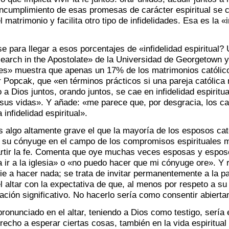
l incumplimiento de esas promesas de carácter espiritual se c
el matrimonio y facilita otro tipo de infidelidades. Esa es la «
e para llegar a esos porcentajes de «infidelidad espiritual? 
search in the Apostolate» de la Universidad de Georgetown 
ies» muestra que apenas un 17% de los matrimonios católicos
r Popcak, que «en términos prácticos si una pareja católica
 a Dios juntos, orando juntos, se cae en infidelidad espiritual
 sus vidas». Y añade: «me parece que, por desgracia, los ca
 infidelidad espiritual».
 algo altamente grave el que la mayoría de los esposos cat
 su cónyuge en el campo de los compromisos espirituales 
rtir la fe. Comenta que oye muchas veces esposas y esposo
 ir a la iglesia» o «no puedo hacer que mi cónyuge ore». Y r
ie a hacer nada; se trata de invitar permanentemente a la pa
l altar con la expectativa de que, al menos por respeto a s
ión significativo. No hacerlo sería como consentir abiertame
pronunciado en el altar, teniendo a Dios como testigo, serí
echo a esperar ciertas cosas, también en la vida espiritual 