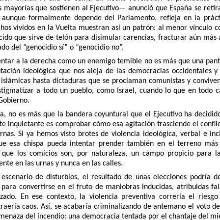
 mayorías que sostienen al Ejecutivo— anunció que España se retirar
aunque formalmente depende del Parlamento, refleja en la práctica
os vividos en la Vuelta muestran así un patrón: al menor vínculo con
cido que sirve de telón para disimular carencias, fracturar aún más 
o del “genocidio sí” o “genocidio no”.
entar a la derecha como un enemigo temible no es más que una panta
ntación ideológica que nos aleja de las democracias occidentales y
 islámicas hasta dictaduras que se proclaman comunistas y conviven
stigmatizar a todo un pueblo, como Israel, cuando lo que en todo ca
Gobierno.
va, no es más que la bandera coyuntural que el Ejecutivo ha decidid
 inquietante es comprobar cómo esa agitación trasciende el conflict
rnas. Si ya hemos visto brotes de violencia ideológica, verbal e inc
ue esa chispa pueda intentar prender también en el terreno más 
 que los comicios son, por naturaleza, un campo propicio para l
nte en las urnas y nunca en las calles.
 escenario de disturbios, el resultado de unas elecciones podría d
 para convertirse en el fruto de maniobras inducidas, atribuidas f
do. En ese contexto, la violencia preventiva correría el riesgo 
traería caos. Así, se acabaría criminalizando de antemano el voto d
amenaza del incendio: una democracia tentada por el chantaje del mi