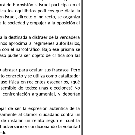
á de Eurovisión si Israel participa en el
 los equilibrios políticos que dicta la
 Israel, directo o indirecto, se organiza
a la sociedad y empujar a la oposición al
lla destinada a distraer de la verdadera
 nos aproxima a regímenes autoritarios,
 con el narcotráfico. Bajo ese prisma se
so pudiera ser objeto de crítica son las
o abrazar para ocultar sus fracasos. Pero
o concreto y se utiliza como catalizador
luso física en recientes escenarios, ¿qué
sensible de todos: unas elecciones? No
a confrontación argumental, y deberían
ejar de ser la expresión auténtica de la
alsamente al clamor ciudadano contra un
de instalar un relato según el cual la
el adversario y condicionando la voluntad
edo.