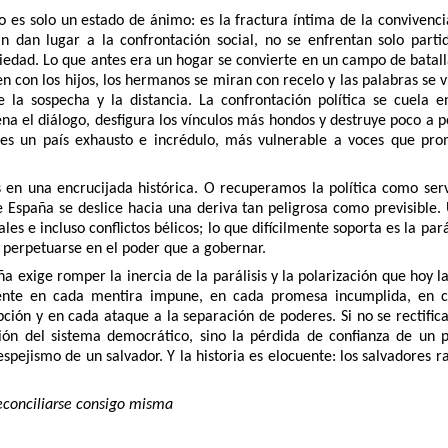
o es solo un estado de ánimo: es la fractura íntima de la convivenci
n dan lugar a la confrontación social, no se enfrentan solo partid
iedad. Lo que antes era un hogar se convierte en un campo de batall
en con los hijos, los hermanos se miran con recelo y las palabras se 
e la sospecha y la distancia. La confrontación política se cuela 
na el diálogo, desfigura los vínculos más hondos y destruye poco a 
 es un país exhausto e incrédulo, más vulnerable a voces que prom
en una encrucijada histórica. O recuperamos la política como ser
España se deslice hacia una deriva tan peligrosa como previsible. U
ales e incluso conflictos bélicos; lo que difícilmente soporta es la pa
 perpetuarse en el poder que a gobernar.
ña exige romper la inercia de la parálisis y la polarización que hoy l
nte en cada mentira impune, en cada promesa incumplida, en ca
ión y en cada ataque a la separación de poderes. Si no se rectifica
ión del sistema democrático, sino la pérdida de confianza de un
spejismo de un salvador. Y la historia es elocuente: los salvadores r
conciliarse consigo misma