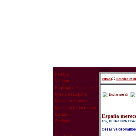
www
Portada
::
Portada
Reflexión en li
Vaticano
Realidades Eclesiales
Iglesia en España
Enviar por @
Iglesia en América
Iglesia resto del mundo
Cultura
España merece
Sociedad
Thu, 09 Oct 2025 11:47
Cesar Valdeolmillo