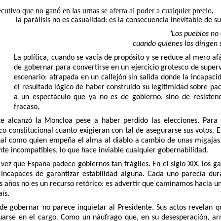
utivo que no ganó en las urnas se aferra al poder a cualquier precio,
la parálisis no es casualidad: es la consecuencia inevitable de s
"Los pueblos no 
cuando quienes los dirigen 
La política, cuando se vacía de propósito y se reduce al mero af
de gobernar para convertirse en un ejercicio grotesco de super
escenario: atrapada en un callejón sin salida donde la incapaci
el resultado lógico de haber construido su legitimidad sobre pact
a un espectáculo que ya no es de gobierno, sino de resistenc
fracaso.
te alcanzó la Moncloa pese a haber perdido las elecciones. Para l
o constitucional cuanto exigieran con tal de asegurarse sus votos. E
nal como quien empeña el alma al diablo a cambio de unas migajas
e incompatibles, lo que hace inviable cualquier gobernabilidad.
vez que España padece gobiernos tan frágiles. En el siglo XIX, los ga
 incapaces de garantizar estabilidad alguna. Cada uno parecía dur
 años no es un recurso retórico: es advertir que caminamos hacia un
ís.
 de gobernar no parece inquietar al Presidente. Sus actos revelan q
tuarse en el cargo. Como un náufrago que, en su desesperación, arr