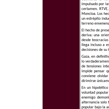
impulsado por las
certamen. RTVE, 
Moncloa. Los hech
un estrépito indu
terreno envenenad
El hecho de pres
deriva: una orie
desde teocracias
llega incluso a e
decisiones de su 
Gaza, en definiti
lo verdaderamente
de tensiones inte
impide pensar q
conviene olvidar
dirimirse únicame
En un hipotético
voluntad popular
enemigo demoniza
alternancia solo 
popular bajo la 