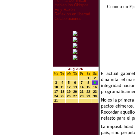
·
Homilia Dominical
·
Hablan los Obispos
Cuando un Ejec
·
Fe y Razón
·
Reflexion en libertad
·
Colaboraciones
Aug 2026
El actual gabine
Mo
Tu
We
Th
Fr
Sa
Su
1
2
dinamitar el marc
3
4
5
6
7
8
9
integridad nacio
10
11
12
13
14
15
16
programáticament
17
18
19
20
21
22
23
24
25
26
27
28
29
30
No es la primera 
31
pactos efímeros,
Recordar aquellos
nefasto para el pa
La imposibilidad
país, sino perpe