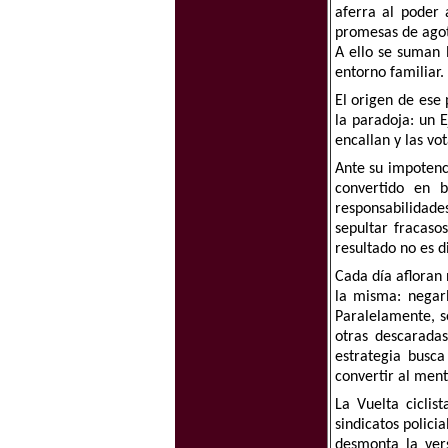
aferra al poder 
promesas de agota
A ello se suman l
entorno familiar.
El origen de ese
la paradoja: un E
encallan y las vo
Ante su impotenci
convertido en 
responsabilidade
sepultar fracaso
resultado no es d
Cada día afloran 
la misma: negarl
Paralelamente, se
otras descarada
estrategia busca
convertir al ment
La Vuelta ciclis
sindicatos polici
desmonta la ver