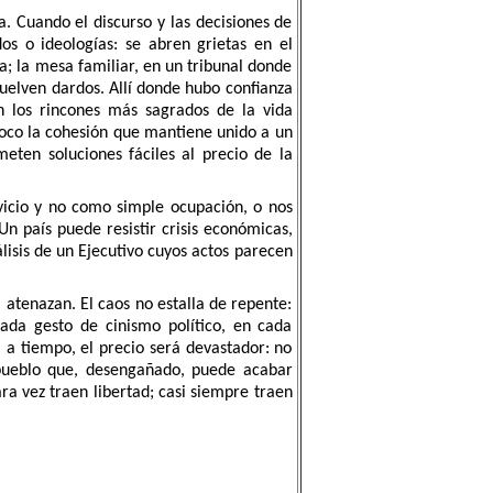
a. Cuando el discurso y las decisiones de
os o ideologías: se abren grietas en el
a; la mesa familiar, en un tribunal donde
vuelven dardos. Allí donde hubo confianza
en los rincones más sagrados de la vida
poco la cohesión que mantiene unido a un
eten soluciones fáciles al precio de la
vicio y no como simple ocupación, o nos
n país puede resistir crisis económicas,
rálisis de un Ejecutivo cuyos actos parecen
a atenazan. El caos no estalla de repente:
da gesto de cinismo político, en cada
 a tiempo, el precio será devastador: no
 pueblo que, desengañado, puede acabar
ara vez traen libertad; casi siempre traen