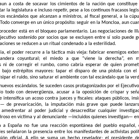
aun a costa de socavar los cimientos de la nación que constituye
r la legislatura e incluso repetir, pese a los continuos fracasos legi
os escándalos que alcanzan a ministros, al fiscal general, a la cúp
 Todo converge en un único propósito: seguir en la Moncloa, aun cuan
 proceder está en el bloqueo parlamentario. Las negociaciones de I
jecutivo sostenido por socios que se excluyen entre sí solo puede g
taciones se reducen a un ritual condenado a la esterilidad.
a, el poder recurre a la táctica más vieja: fabricar enemigos exter
bandera coyuntural; el miedo a que “viene la derecha”, en m
s ni de corregir el rumbo, como cabría esperar de quien prometi
s bajo estrépitos mayores: tapar el disparo de una pistola con el 
isipar el ruido, sino saturar el ambiente con tal escándalo que la ver
nuevos escándalos. Se suceden casos protagonizados por el Ejecutivo
o todo con desvergüenza, acusar a la oposición de crispar y seña
 intensifica un acoso contra jueces y fiscales: ataques públicos, i
s— de prevaricación, la imputación más grave que puede lanzarse
 amedrentar al poder judicial y desacreditar cualquier investigac
iroso en víctima y al denunciante —incluidos quienes investigan— en
ta a España no fue una reacción espontánea del pueblo español, 
ales señalaron la presencia entre los manifestantes de activistas pol
sión oficial. A ello se suma un hecho revelador: el president