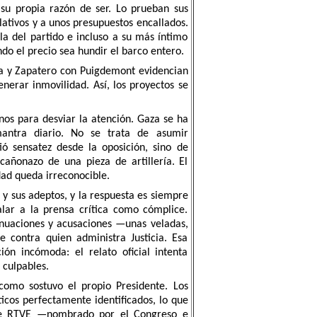
 su propia razón de ser. Lo prueban sus
slativos y a unos presupuestos encallados.
ula del partido e incluso a su más íntimo
do el precio sea hundir el barco entero.
lla y Zapatero con Puigdemont evidencian
enerar inmovilidad. Así, los proyectos se
nos para desviar la atención. Gaza se ha
antra diario. No se trata de asumir
ó sensatez desde la oposición, sino de
cañonazo de una pieza de artillería. El
dad queda irreconocible.
 y sus adeptos, y la respuesta es siempre
lar a la prensa crítica como cómplice.
nsinuaciones y acusaciones —unas veladas,
 contra quien administra Justicia. Esa
ión incómoda: el relato oficial intenta
 culpables.
como sostuvo el propio Presidente. Los
íticos perfectamente identificados, lo que
e de RTVE —nombrado por el Congreso e