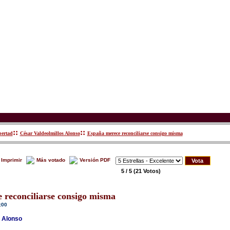
::
::
bertad
César Valdeolmillos Alonso
España merece reconciliarse consigo misma
Imprimir
Más votado
Versión PDF
5 / 5
(21 Votos)
 reconciliarse consigo misma
:00
s Alonso