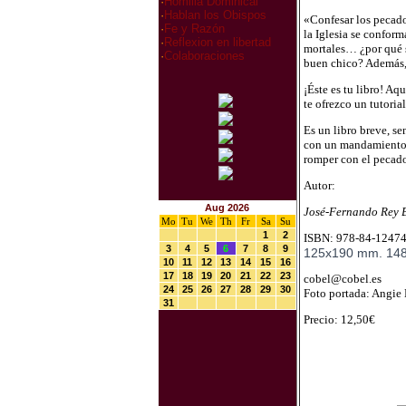
·
Homilia Dominical
·
Hablan los Obispos
«Confesar los pecado
·
Fe y Razón
la Iglesia se conform
·
Reflexion en libertad
mortales… ¿por qué s
·
Colaboraciones
buen chico? Además,
¡Éste es tu libro! A
te ofrezco un tutori
Es un libro breve, s
con un mandamiento. 
romper con el pecado 
Autor:
Aug 2026
José-Fernando Rey B
Mo
Tu
We
Th
Fr
Sa
Su
1
2
ISBN: 978-84-12474
3
4
5
6
7
8
9
125x190 mm. 148
10
11
12
13
14
15
16
17
18
19
20
21
22
23
cobel@cobel.es
24
25
26
27
28
29
30
Foto portada: Angie
31
Precio: 12,50€