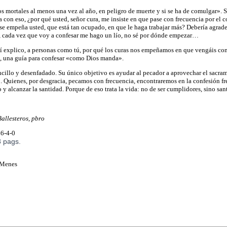
s mortales al menos una vez al año, en peligro de muerte y si se ha de comulgar». S
a con eso, ¿por qué usted, señor cura, me insiste en que pase con frecuencia por el
e empeña usted, que está tan ocupado, en que le haga trabajar más? Debería agrade
 cada vez que voy a confesar me hago un lío, no sé por dónde empezar…
quí explico, a personas como tú, por qué los curas nos empeñamos en que vengáis con
al, una guía para confesar «como Dios manda».
encillo y desenfadado. Su único objetivo es ayudar al pecador a aprovechar el sacra
Quienes, por desgracia, pecamos con frecuencia, encontraremos en la confesión fr
y alcanzar la santidad. Porque de eso trata la vida: no de ser cumplidores, sino san
allesteros, pbro
6-4-0
 pags.
 Menes