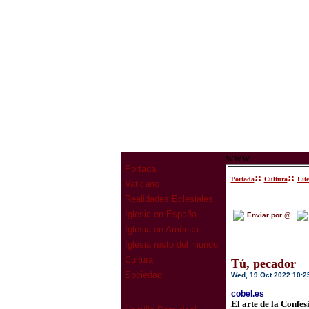
www
Portada
::
::
Portada
Cultura
Lit
Vaticano
Realidades Eclesiales
Iglesia en España
Enviar por @
Iglesia en América
Iglesia resto del mundo
Cultura
Tú, pecador
Sociedad
Wed, 19 Oct 2022 10:2
cobel.es
El arte de la Confes