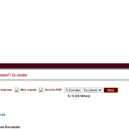
::
eratura
Tú, pecador
Imprimir
Más votado
Versión PDF
5 / 5
(15 Votos)
5:00
ión frecuente