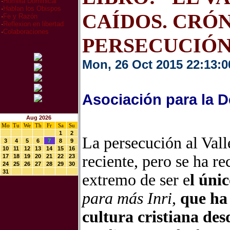
·
Homilia Dominical
·
Hablan los Obispos
CAÍDOS. CRÓN
·
Fe y Razón
·
Reflexion en libertad
·
Colaboraciones
PERSECUCIÓN
Mon, 26 Oct 2015 22:13:0
Asociación para la D
Aug 2026
Mo
Tu
We
Th
Fr
Sa
Su
1
2
La persecución al Val
3
4
5
6
7
8
9
10
11
12
13
14
15
16
reciente, pero se ha re
17
18
19
20
21
22
23
24
25
26
27
28
29
30
31
extremo de ser e
l únic
para más Inri
,
que ha 
cultura cristiana des