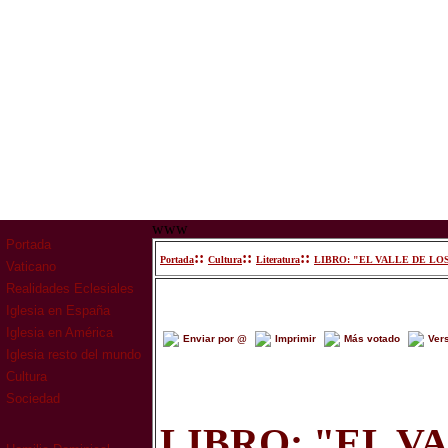
www
Portada
::
::
::
Portada
Cultura
Literatura
LIBRO: "EL VALLE DE LO
Vaticano
Realidades Eclesiales
Iglesia en España
Iglesia en América
Enviar por @
Imprimir
Más votado
Ver
Iglesia resto del mundo
Cultura
Sociedad
LIBRO: "EL V