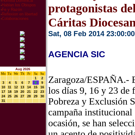
·
Homilia Dominical
protagonistas del
·
Hablan los Obispos
·
Fe y Razón
·
Reflexion en libertad
Cáritas Diocesa
·
Colaboraciones
Sat, 08 Feb 2014 23:00:00
AGENCIA SIC
Aug 2026
Mo
Tu
We
Th
Fr
Sa
Su
Zaragoza/ESPAÑA.- En 
1
2
3
4
5
6
7
8
9
10
11
12
13
14
15
16
los días 9, 16 y 23 de
17
18
19
20
21
22
23
24
25
26
27
28
29
30
Pobreza y Exclusión So
31
campaña institucional 
ocasión, se han selecc
un acento de positivida