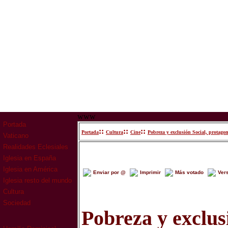
www
Portada
::
::
::
Portada
Cultura
Cine
Pobreza y exclusión Social, protagon
Vaticano
Realidades Eclesiales
Iglesia en España
Iglesia en América
Enviar por @
Imprimir
Más votado
Ver
Iglesia resto del mundo
Cultura
Sociedad
Pobreza y exclus