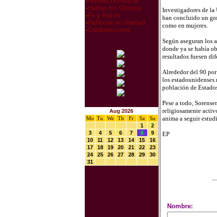
·
Homilia Dominical
·
Hablan los Obispos
Investigadores de la
·
Fe y Razón
han concluido un gra
·
Reflexion en libertad
como en mujeres.
·
Colaboraciones
Según aseguran los au
donde ya se había obs
resultados fuesen dif
Alrededor del 90 por
los estadounidenses 
población de Estados
Pese a todo, Sorense
religiosamente activo
Aug 2026
anima a seguir estud
Mo
Tu
We
Th
Fr
Sa
Su
1
2
3
4
5
6
7
8
9
EP
10
11
12
13
14
15
16
17
18
19
20
21
22
23
24
25
26
27
28
29
30
31
Nombre: