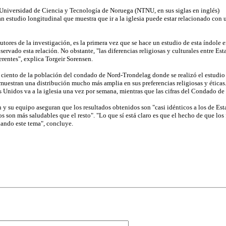
 Universidad de Ciencia y Tecnología de Noruega (NTNU, en sus siglas en inglés)
n estudio longitudinal que muestra que ir a la iglesia puede estar relacionado con 
tores de la investigación, es la primera vez que se hace un estudio de esta índole 
ervado esta relación. No obstante, "las diferencias religiosas y culturales entre E
erentes", explica Torgeir Sorensen.
 ciento de la población del condado de Nord-Trondelag donde se realizó el estudio
muestran una distribución mucho más amplia en sus preferencias religiosas y éticas.
 Unidos va a la iglesia una vez por semana, mientras que las cifras del Condado de
n y su equipo aseguran que los resultados obtenidos son "casi idénticos a los de E
s son más saludables que el resto". "Lo que sí está claro es que el hecho de que los 
iando este tema", concluye.