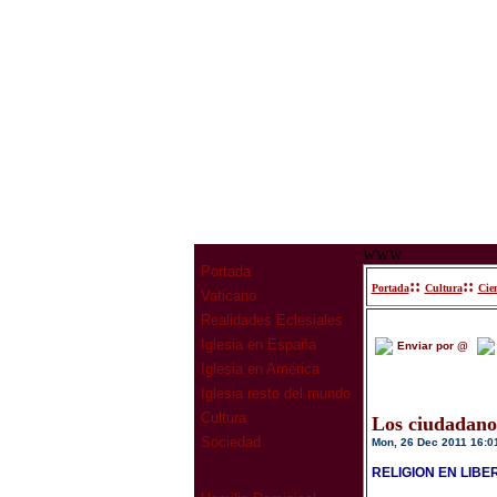
www
Portada
::
::
Portada
Cultura
Cien
Vaticano
Realidades Eclesiales
Iglesia en España
Enviar por @
Iglesia en América
Iglesia resto del mundo
Cultura
Los ciudadanos
Sociedad
Mon, 26 Dec 2011 16:0
RELIGION EN LIBE