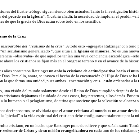
ciones del ilustre teólogo siguen siendo bien actuales. Tanto la investigación histór
r del pecado en la Iglesia
”. Y, cabría añadir, la necesidad de implorar el perdón 
es de que la gracia de Dios actúa sobre todo en los sencillos.
smo de la Cruz
 inseparable del “realismo de la cruz”
. A todo esto –agregaba Ratzinger con tono p
un secularismo generalizado “, que sitúa a la
Iglesia en minoría.
No es una nueva 
ferencia –observaba– de que aquellos tenían una viva conciencia escatológica –refer
e ahora los cristianos se fijan más en el progreso terreno y en el avance de la histor
os años constataba Ratzinger
un anhelo cristiano de actitud positiva hacia el mu
 Dios. Para ello, anota, se invoca el hecho de la encarnación (el Hijo de Dios se h
n la que forma una unidad, pues ambas –encarnación y cruz– están ordenadas a la r
do, una visión del mundo solamente desde el Reino de Dios cumplido después de la h
 cristianos dejáramos el cuidado de esas cosas, hoy presentes, a los demás. Por otr
o a lo humano o al pelagianismo, doctrina que sostiene que la salvación se alcanza 
mos decir nosotros, se olvidaría que
el amor cristiano al mundo es un amor desde 
 la “piedad” o la vida espiritual del cristiano debe configurarse totalmente por la mi
l culto cristiano, en un hecho que Ratzinger pone de relieve y que señala santo Tom
 redentor de Cristo y de su misión evangelizadora
en cada uno de los cristianos 