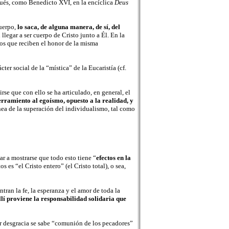
pués, como Benedicto XVI, en la encíclica
Deus
cuerpo,
lo saca, de alguna manera, de sí, del
legar a ser cuerpo de Cristo junto a Él. En la
los que reciben el honor de la misma
er social de la “mística” de la Eucaristía (cf.
rse que con ello se ha articulado, en general, el
rramiento al egoísmo, opuesto a la realidad, y
nea de la superación del individualismo, tal como
 a mostrarse que todo esto tiene “
efectos en la
es “el Cristo entero” (el Cristo total), o sea,
tran la fe, la esperanza y el amor de toda la
llí proviene la responsabilidad solidaria que
r desgracia se sabe “comunión de los pecadores”