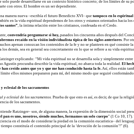
e solo puede desarrollarse en un contexto histórico concreto; de los límites de su 
arte con otros. El hombre es un ser dependiente.
una manera nueva –escribía el futuro Benedicto XVI– que
tampoco en lo espiritua
bién en la vida espiritual dependemos de los otros y estamos orientados hacia los o
os santos”
, la íntima relación entre los cristianos, confesada en el Credo.
ante,
convendría preguntarse si hoy,
pasados los cincuenta años después del Concil
abremos recaído en la visión individualista típica de los siglos anteriores
. Por ot
uchos apenan conozcan los contenidos de la fe y no se planteen en qué consiste la Ig
 los demás, sea en general sea concretamente en lo que se refiere a su vida espiritua
tzinger explicando: “Mi vida espiritual no se desarrolla sola y simplemente entre 
o Agustín procuraba describir la vida espiritual, no abarca toda la realidad.
El hech
 han creído antes que yo y que me han conducido hasta la fe.
Así, ellos están tam
y límite ellos mismos prepararon para mí, del mismo modo que seguiré conformándom
y eclesial de los sacramentos
l y eclesial de los sacramentos.
Prueba de que esto es así, es decir, de que la religi
tencia de los sacramentos.
iende Ratzinger– son, de alguna manera, la expresión de la dimensión social present
el pan es uno, nosotros, siendo muchos, formamos un solo cuerpo
” (1 Co 10, 17).
iciencia en el modo de considerar la piedad en la comunión eucarística– del lenguaj
tiempo constituía el contenido principal de la ‘devoción de la comunión’!” (6).