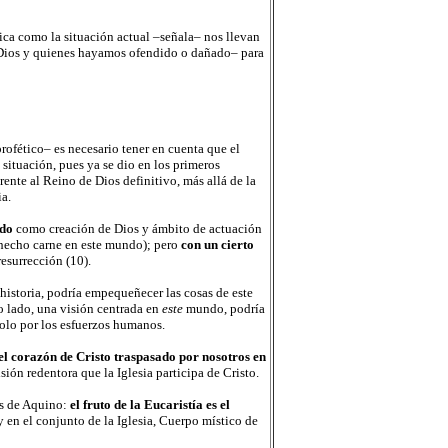
ica como la situación actual –señala­­– nos llevan
–a Dios y quienes hayamos ofendido o dañado– para
rofético– es necesario tener en cuenta que el
situación, pues ya se dio en los primeros
ente al Reino de Dios definitivo, más allá de la
ia.
ndo
como creación de Dios y ámbito de actuación
a hecho carne en este mundo); pero
con un cierto
esurrección (10).
istoria, podría empequeñecer las cosas de este
o lado, una visión centrada en
este
mundo, podría
solo por los esfuerzos humanos.
el corazón de Cristo traspasado por nosotros en
sión redentora que la Iglesia participa de Cristo.
ás de Aquino:
el fruto de la Eucaristía es el
y en el conjunto de la Iglesia, Cuerpo místico de