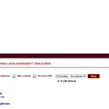
::
Iglesia y nueva evangelización
Sentir la Iglesia
Imprimir
Más votado
Versión PDF
5 / 5
(29 Votos)
ia
2:00
Iglesias