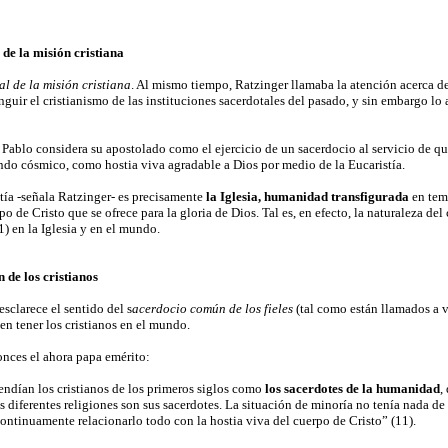
de la misión cristiana
l de la misión cristiana
. Al mismo tiempo, Ratzinger llamaba la atención acerca d
nguir el cristianismo de las instituciones sacerdotales del pasado, y sin embargo lo 
Pablo considera su apostolado como el ejercicio de un sacerdocio al servicio de que
undo cósmico, como hostia viva agradable a Dios por medio de la Eucaristía.
stía -señala Ratzinger- es precisamente
la Iglesia, humanidad transfigurada
en temp
o de Cristo que se ofrece para la gloria de Dios. Tal es, en efecto, la naturaleza del 
1) en la Iglesia y en el mundo.
 de los cristianos
 esclarece el sentido del s
acerdocio común de los fieles
(tal como están llamados a vi
en tener los cristianos en el mundo.
onces el ahora papa emérito:
endían los cristianos de los primeros siglos como
los sacerdotes de la humanidad
,
s diferentes religiones son sus sacerdotes. La situación de minoría no tenía nada de
continuamente relacionarlo todo con la hostia viva del cuerpo de Cristo” (11).