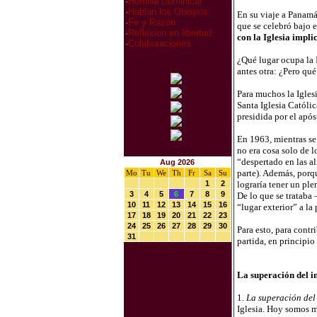
·
Homilia Dominical
·
Hablan los Obispos
En su viaje a Panamá
·
Fe y Razón
que se celebró bajo e
·
Reflexion en libertad
con la Iglesia implic
·
Colaboraciones
¿Qué lugar ocupa la I
antes otra: ¿Pero qué 
Para muchos la Iglesi
Santa Iglesia Católic
presidida por el após
En 1963, mientras se
no era cosa solo de l
“despertado en las al
Aug 2026
parte). Además, porqu
Mo
Tu
We
Th
Fr
Sa
Su
1
2
lograría tener un ple
3
4
5
6
7
8
9
De lo que se trataba 
10
11
12
13
14
15
16
“lugar exterior” a la 
17
18
19
20
21
22
23
24
25
26
27
28
29
30
Para esto, para contr
31
partida, en principio
La superación del i
1.
La superación del
Iglesia. Hoy somos 