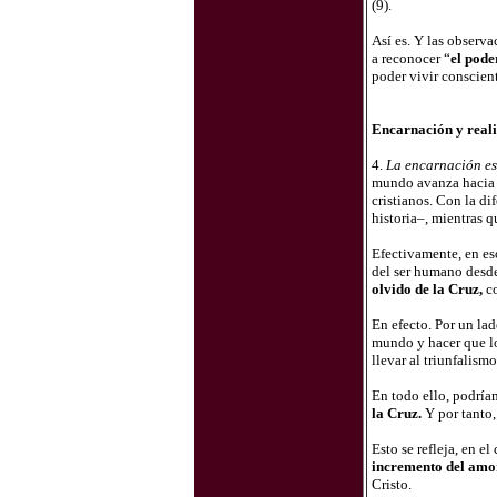
(9).
Así es. Y las observa
a reconocer “
el pode
poder vivir conscient
Encarnación y reali
4.
La encarnación es
mundo avanza hacia “
cristianos. Con la di
historia–, mientras qu
Efectivamente, en es
del ser humano desde
olvido de la Cruz,
co
En efecto. Por un la
mundo y hacer que los
llevar al triunfalism
En todo ello, podría
la Cruz.
Y por tanto,
Esto se refleja, en e
incremento del amor
Cristo.