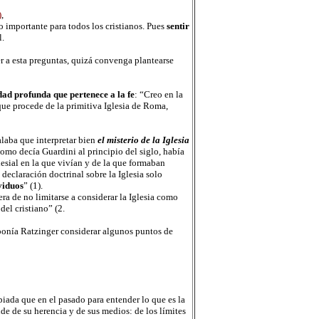
)
,
o importante para todos los cristianos. Pues
sentir
l.
er a esta preguntas, quizá convenga plantearse
dad profunda que pertenece a la fe
: “Creo en la
que procede de la primitiva Iglesia de Roma,
alaba que interpretar bien
el misterio de la Iglesia
 como decía Guardini al principio del siglo, había
clesial en la que vivían y de la que formaban
declaración doctrinal sobre la Iglesia solo
ividuos
” (1).
ra de no limitarse a considerar la Iglesia como
del cristiano” (2.
roponía Ratzinger considerar algunos puntos de
piada que en el pasado para entender lo que es la
nde de su herencia y de sus medios: de los límites