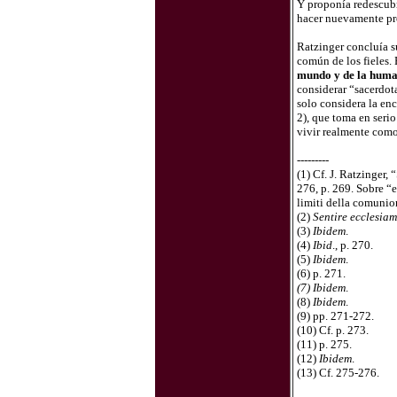
Y proponía redescubr
hacer nuevamente pro
Ratzinger concluía su
común de los fieles. 
mundo y de la hum
considerar “sacerdot
solo considera la en
2), que toma en serio
vivir realmente com
---------
(1) Cf. J. Ratzinger,
276, p. 269. Sobre “e
limiti della comunion
(2)
Sentire ecclesiam
(3)
Ibidem
.
(4)
Ibid
., p. 270.
(5)
Ibidem
.
(6) p. 271.
(7) Ibidem
.
(8)
Ibidem
.
(9) pp. 271-272.
(10) Cf. p. 273.
(11) p. 275.
(12)
Ibidem
.
(13) Cf. 275-276.