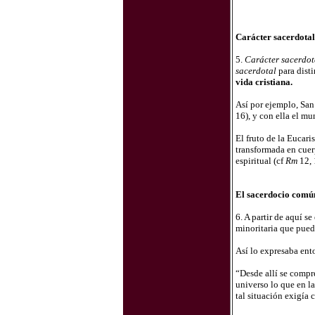
Carácter sacerdotal 
5.
Carácter sacerdota
sacerdotal
para disti
vida cristiana.
Así por ejemplo, San 
16), y con ella el m
El fruto de la Eucari
transformada en cuerp
espiritual (cf
Rm
12, 
El sacerdocio común
6. A partir de aquí se
minoritaria que pued
Así lo expresaba ent
“Desde allí se compr
universo lo que en la
tal situación exigía 