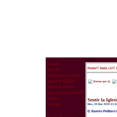
www
Portada
::
::
Portada
Razón y Fe
Vaticano
Realidades Eclesiales
Iglesia en España
Enviar por @
Iglesia en América
Iglesia resto del mundo
Cultura
Sentir la Igles
Sociedad
Mon, 25 Mar 2019 21:3
D. Ramiro Pellitero 