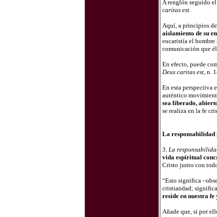
A renglón seguido el
caritas est
.
Aquí, a principios de
aislamiento de su e
eucaristía el hombre
comunicación que él”
En efecto, puede comp
Deus caritas est,
n. 1
En esta perspectiva e
auténtico movimient
sea liberado, abiert
se realiza en la fe cri
La responsabilidad p
3.
La responsabilidad
vida espiritual conc
Cristo junto con todo
“Esto significa –obse
cristiandad; signifi
reside en nuestra fe
Añade que, si por el