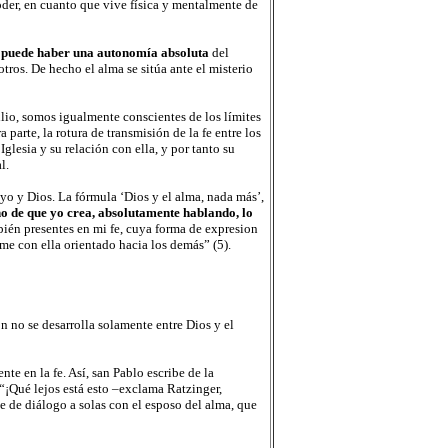
poder, en cuanto que vive física y mentalmente de
l puede haber una autonomía absoluta
del
tros. De hecho el alma se sitúa ante el misterio
io, somos igualmente conscientes de los límites
ra parte, la rotura de transmisión de la fe entre los
lesia y su relación con ella, y por tanto su
l.
yo y Dios. La fórmula ‘Dios y el alma, nada más’,
o de que yo crea, absolutamente hablando, lo
bién presentes en mi fe, cuya forma de expresion
e con ella orientado hacia los demás” (5).
ón no se desarrolla solamente entre Dios y el
e en la fe. Así, san Pablo escribe de la
 “¡Qué lejos está esto –exclama Ratzinger,
e de diálogo a solas con el esposo del alma, que