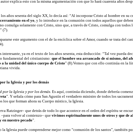
 autor explica esto con la misma argumentación con que lo hará cuarenta años des
 los años sesenta del siglo XX, lo decía así: “Al incorporar Cristo al hombre en su 
ncerramiento en el yo
, y lo introduce en la comunión con todos aquellos que deben l
 no comulga solamente con Cristo, sino que, a través de Cristo, comulga con todos 
 (7).
ararse este argumento con el de la encíclica sobre el Amor, cuando se trata del caráct
4).
s interesante, ya en el texto de los años sesenta, esta deducción: “Tal vez pueda deci
o fundamental del cristianismo:
que el hombre sea arrancado de sí mismo, del afe
o a la unidad del único cuerpo de Cristo
” (8).Vemos que con ello continúa en la lí
stiana vivida.
or la Iglesia y por los demás
 por la Iglesia y por los demás.
Es aquí, continúa diciendo, donde debería comenzar
reta
”. Y señala cómo para San Agustín el verdadero ministro de todos los sacramentos 
s los que forman ahora su Cuerpo místico, la Iglesia.
rva Ratzinger– que detrás de todo lo que acontece en el orden del espíritu se encuen
ca –para volver al comienzo– que
vivimos espiritualmente unos de otros y que de a
 y en nuestro pecado
”.
lo la Iglesia puede comprenderse mejor como “comunión de los santos”, también po