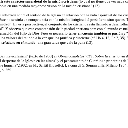
ir este
carácter sacerdotal de la misión cristiana
(lo cual no tiene que ver nada c
pia en una medida mayor esa visión de la misión cristiana” (12).
 reflexión sobre el sentido de la Iglesia en relación con la vida espiritual de los cr
Este no se sitúa en competencia con la misión litúrgica del presbítero, sino que es “
anidad”
. En esta perspectiva, el conjunto de los cristianos está llamado a desarroll
al”. Y observa que esta comprensión de la piedad cristiana para con el mundo es más
carnación del Hijo de Dios. Pues es necesario
tener en cuenta también su pasión y 
 los valores del mundo a la vez que los purifica y discierne (cf. Hb 4, 12; Lc 2, 35).
o
cristiano en el mundo
: una gran tarea que vale la pena (13).
 “Sentire ecclesiam” (texto de 1963) en
Obras completas VII/1: Sobre la enseñanza d
l despertar de la Iglesia en las almas” y el pensamiento de Guardini a principios de l
e humana”,1932, en Id., Scritti filosofici, I, a cura di G. Sommavilla, Milano 1964
,
p. 269.