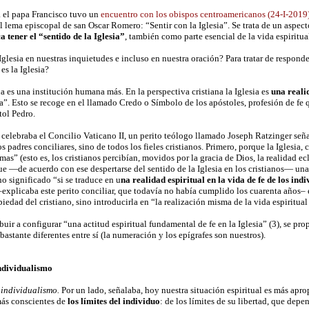
 el papa Francisco tuvo un
enc
uentro con los obispos centroamericanos (24-I-2019
l lema episcopal de san Oscar Romero: “Sentir con la Iglesia”. Se trata de un aspect
a tener el “sentido de la Iglesia”
, también como parte esencial de la vida espiritua
glesia en nuestras inquietudes e incluso en nuestra oración? Para tratar de respond
es la Iglesia?
a es una institución humana más. En la perspectiva cristiana la Iglesia es
una reali
a”. Esto se recoge en el llamado Credo o Símbolo de los apóstoles, profesión de fe 
tol Pedro.
 celebraba el Concilio Vaticano II, un perito teólogo llamado Joseph Ratzinger señ
os padres conciliares, sino de todos los fieles cristianos. Primero, porque la Iglesia,
mas” (esto es, los cristianos percibían, movidos por la gracia de Dios, la realidad e
e —de acuerdo con ese despertarse del sentido de la Iglesia en los cristianos— una 
no significado “si se traduce en u
na realidad espiritual en la vida de fe de los ind
–explicaba este perito conciliar, que todavía no había cumplido los cuarenta años– e
piedad del cristiano, sino introducirla en “la realización misma de la vida espiritual 
ibuir a configurar “una actitud espiritual fundamental de fe en la Iglesia” (3), se p
 bastante diferentes entre sí (la numeración y los epígrafes son nuestros).
ndividualismo
 individualismo.
Por un lado, señalaba, hoy nuestra situación espiritual es más apro
más conscientes de
los límites del individuo
: de los límites de su libertad, que depe