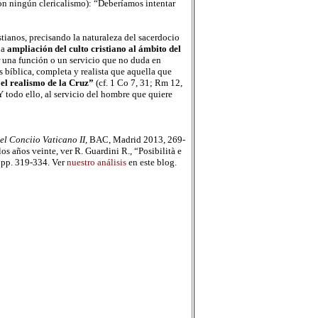
on ningún clericalismo): “Deberíamos intentar
istianos, precisando la naturaleza del sacerdocio
la
ampliación del culto cristiano al ámbito del
ar una función o un servicio que no duda en
 bíblica, completa y realista que aquella que
“el realismo de la Cruz”
(cf. 1 Co 7, 31; Rm 12,
 Y todo ello, al servicio del hombre que quiere
el Conciio Vaticano II,
BAC, Madrid 2013, 269-
os años veinte, ver R. Guardini R., “Posibilità e
, pp. 319-334. Ver
nuestro análisis
en este blog.