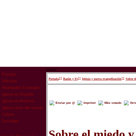
www
Portada
::
::
::
Portada
Razón y Fe
Iglesia y nueva evangelización
Sobre e
Vaticano
Realidades Eclesiales
Iglesia en España
Iglesia en América
Enviar por @
Imprimir
Más votado
Ver
Iglesia resto del mundo
Cultura
Sociedad
Sobre el miedo y