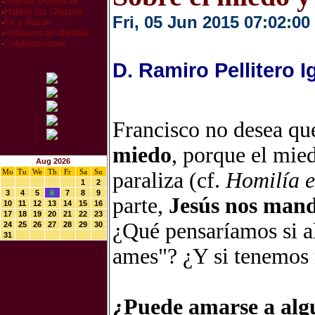
·
Homilia Dominical
·
Hablan los Obispos
Fri, 05 Jun 2015 07:02:00
·
Fe y Razón
·
Reflexion en libertad
·
Colaboraciones
D. Ramiro Pellitero I
Francisco no desea q
miedo
, porque el mie
Aug 2026
Mo
Tu
We
Th
Fr
Sa
Su
paraliza (cf.
Homilía e
1
2
3
4
5
6
7
8
9
parte,
Jesús nos man
10
11
12
13
14
15
16
17
18
19
20
21
22
23
¿Qué pensaríamos si a
24
25
26
27
28
29
30
31
ames"? ¿Y si tenemos
¿Puede amarse a algu