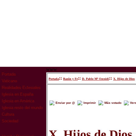
www
Portada
::
::
::
Portada
Razón y Fe
D. Pablo Mª Ozcoidi
X. Hijos de Dios
Vaticano
Realidades Eclesiales
Iglesia en España
Iglesia en América
Enviar por @
Imprimir
Más votado
Ver
Iglesia resto del mundo
Cultura
Sociedad
X. Hijos de Dios