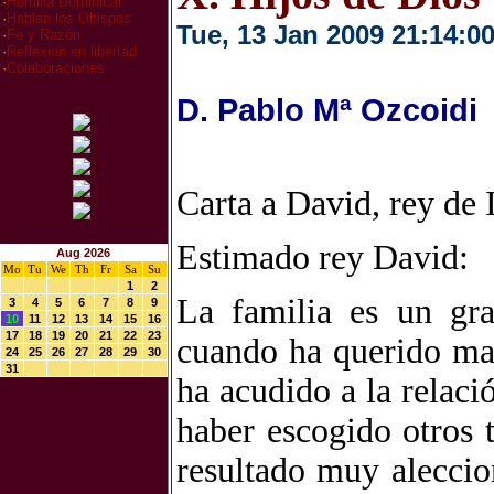
·
Homilia Dominical
·
Hablan los Obispos
Tue, 13 Jan 2009 21:14:0
·
Fe y Razón
·
Reflexion en libertad
·
Colaboraciones
D. Pablo Mª Ozcoidi
Carta a David, rey de 
Estimado rey David:
Aug 2026
Mo
Tu
We
Th
Fr
Sa
Su
1
2
La familia es un gr
3
4
5
6
7
8
9
10
11
12
13
14
15
16
17
18
19
20
21
22
23
cuando ha querido man
24
25
26
27
28
29
30
31
ha acudido a la relaci
haber escogido otros 
resultado muy aleccio