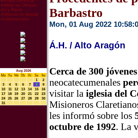
·
Homilia Dominical
·
Hablan los Obispos
Barbastro
·
Fe y Razón
·
Reflexion en libertad
·
Colaboraciones
Mon, 01 Aug 2022 10:58:
Á.H. / Alto Aragón
Cerca de 300 jóvene
Aug 2026
Mo
Tu
We
Th
Fr
Sa
Su
neocatecumenales
per
1
2
3
4
5
6
7
8
9
10
11
12
13
14
15
16
visitar la
iglesia del 
17
18
19
20
21
22
23
24
25
26
27
28
29
30
Misioneros Claretianos
31
les informó sobre los
octubre de 1992
. La 