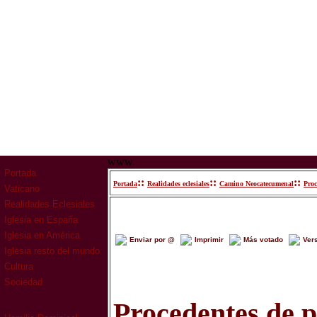
www
Portada
::
::
::
Portada
Realidades eclesiales
Camino Neocatecumenal
Proc
Vaticano
Realidades Eclesiales
Iglesia en España
Iglesia en América
Enviar por @
Imprimir
Más votado
Ver
Iglesia resto del mundo
Cultura
Sociedad
Procedentes de 