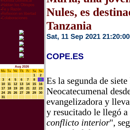
·
Homilia Dominical
·
Hablan los Obispos
Nules, es destin
·
Fe y Razón
·
Reflexion en libertad
·
Colaboraciones
Tanzania
Sat, 11 Sep 2021 21:20:00
COPE.ES
Aug 2026
Mo
Tu
We
Th
Fr
Sa
Su
1
2
Es la segunda de siete
3
4
5
6
7
8
9
10
11
12
13
14
15
16
Neocatecumenal desde 
17
18
19
20
21
22
23
24
25
26
27
28
29
30
31
evangelizadora y lleva
y resucitado le llegó a
conflicto interior
", se