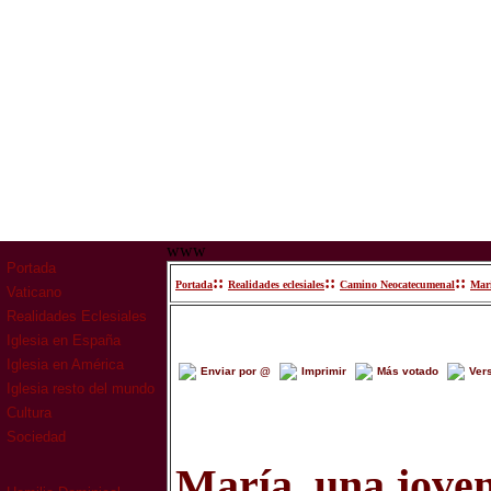
www
Portada
::
::
::
Portada
Realidades eclesiales
Camino Neocatecumenal
Marí
Vaticano
Realidades Eclesiales
Iglesia en España
Iglesia en América
Enviar por @
Imprimir
Más votado
Ver
Iglesia resto del mundo
Cultura
Sociedad
María, una joven