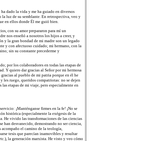
e ha dado la vida y me ha guiado en diversos
a luz de su semblante. En retrospectiva, veo y
ue en ellos donde Él me guió bien.
icios, con su amor prepararon para mí un
re nos enseñó a nosotros los hijos a creer, y
ión y la gran bondad de mi madre son un legado
nte y con afectuoso cuidado; mi hermano, con la
mino; sin su constante precederme y
o; por los colaboradores en todas las etapas de
d. Y quiero dar gracias al Señor por mi hermosa
 gracias al pueblo de mi patria porque en él he
e y les ruego, queridos compatriotas: no se dejen
s las etapas de mi viaje, pero especialmente en
 servicio: ¡Manténganse firmes en la fe! ¡No se
ión histórica (especialmente la exégesis de la
ca. He vivido las transformaciones de las ciencias
e se han desvanecido, demostrando no ser ciencia,
os acompaño el camino de la teología,
barse tesis que parecían inamovibles y resultar
 etc.), la generación marxista. He visto y veo cómo