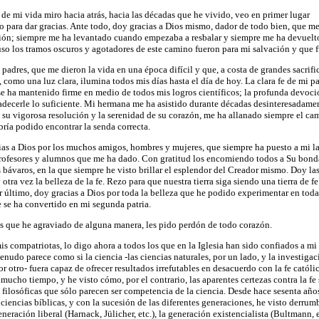
a de mi vida miro hacia atrás, hacia las décadas que he vivido, veo en primer lugar
o para dar gracias. Ante todo, doy gracias a Dios mismo, dador de todo bien, que m
n; siempre me ha levantado cuando empezaba a resbalar y siempre me ha devuelto l
o los tramos oscuros y agotadores de este camino fueron para mi salvación y que f
 padres, que me dieron la vida en una época difícil y que, a costa de grandes sacrif
como una luz clara, ilumina todos mis días hasta el día de hoy. La clara fe de mi pad
e ha mantenido firme en medio de todos mis logros científicos; la profunda devoc
decerle lo suficiente. Mi hermana me ha asistido durante décadas desinteresadame
, su vigorosa resolución y la serenidad de su corazón, me ha allanado siempre el ca
ía podido encontrar la senda correcta.
as a Dios por los muchos amigos, hombres y mujeres, que siempre ha puesto a mi lad
rofesores y alumnos que me ha dado. Con gratitud los encomiendo todos a Su bonda
s bávaros, en la que siempre he visto brillar el esplendor del Creador mismo. Doy las
tra vez la belleza de la fe. Rezo para que nuestra tierra siga siendo una tierra de f
por último, doy gracias a Dios por toda la belleza que he podido experimentar en toda
e se ha convertido en mi segunda patria.
os que he agraviado de alguna manera, les pido perdón de todo corazón.
is compatriotas, lo digo ahora a todos los que en la Iglesia han sido confiados a mi
nudo parece como si la ciencia -las ciencias naturales, por un lado, y la investigac
or otro- fuera capaz de ofrecer resultados irrefutables en desacuerdo con la fe católi
mucho tiempo, y he visto cómo, por el contrario, las aparentes certezas contra la f
s filosóficas que sólo parecen ser competencia de la ciencia. Desde hace sesenta añ
ciencias bíblicas, y con la sucesión de las diferentes generaciones, he visto derrum
eneración liberal (Harnack, Jülicher, etc.), la generación existencialista (Bultmann,