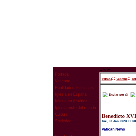
www
Portada
::
::
Portada
Vaticano
Ben
Vaticano
Realidades Eclesiales
Iglesia en España
Enviar por @
Iglesia en América
Iglesia resto del mundo
Cultura
Benedicto XVI:
Sociedad
Tue, 03 Jan 2023 09:58
Vatican News