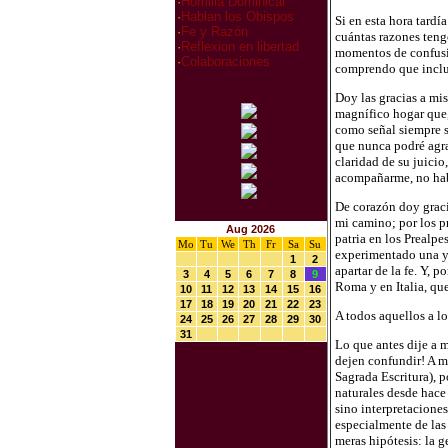
·
Homilia Dominical
·
Hablan los Obispos
Si en esta hora tardí
·
Fe y Razón
cuántas razones teng
·
Reflexion en libertad
momentos de confusió
·
Colaboraciones
comprendo que inclus
Doy las gracias a mis
magnífico hogar que, 
como señal siempre s
que nunca podré agra
claridad de su juicio
acompañarme, no habr
De corazón doy graci
mi camino; por los p
Aug 2026
patria en los Prealpe
Mo
Tu
We
Th
Fr
Sa
Su
experimentado una y o
1
2
apartar de la fe. Y, 
3
4
5
6
7
8
9
Roma y en Italia, qu
10
11
12
13
14
15
16
17
18
19
20
21
22
23
A todos aquellos a l
24
25
26
27
28
29
30
31
Lo que antes dije a m
dejen confundir! A me
Sagrada Escritura), p
naturales desde hace 
sino interpretacione
especialmente de las 
meras hipótesis: la g