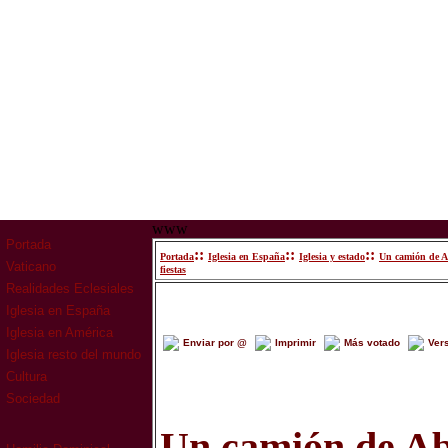
www
Portada
::
::
::
Portada
Iglesia en España
Iglesia y estado
Un camión de Abo
Vaticano
fiestas
Realidades Eclesiales
Iglesia en España
Iglesia en América
Enviar por @
Imprimir
Más votado
Ver
Iglesia resto del mundo
Cultura
Sociedad
Un camión de A