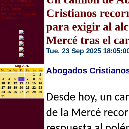
·
Homilia Dominical
·
Hablan los Obispos
Cristianos recor
·
Fe y Razón
·
Reflexion en libertad
·
Colaboraciones
para exigir al al
Mercé tras el car
Tue, 23 Sep 2025 18:05:0
Aug 2026
Abogados Cristiano
Mo
Tu
We
Th
Fr
Sa
Su
1
2
3
4
5
6
7
8
9
10
11
12
13
14
15
16
17
18
19
20
21
22
23
24
25
26
27
28
29
30
Desde hoy, un ca
31
de la Mercé recor
respuesta al polém