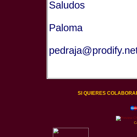
Saludos
Paloma
pedraja@prodify.ne
SI QUIERES COLABORA
C