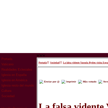
www
Portada
::
::
Portada
Sociedad
La falsa vidente Vassula Ryden visita Espa
Vaticano
Realidades Eclesiales
Iglesia en España
Iglesia en América
Enviar por @
Imprimir
Más votado
Ver
Iglesia resto del mundo
Cultura
Sociedad
La falsa vidente