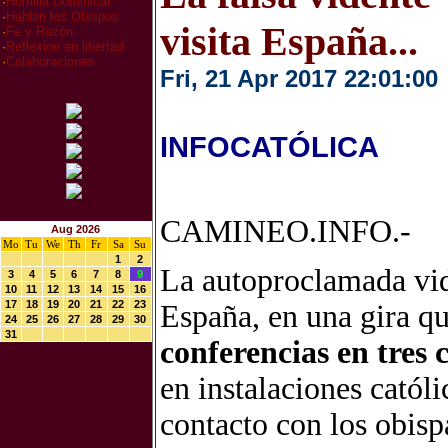
·
Homilia Dominical
·
Hablan los Obispos
visita España...
·
Fe y Razón
·
Reflexion en libertad
·
Colaboraciones
Fri, 21 Apr 2017 22:01:00
INFOCATÓLICA
CAMINEO.INFO.-
Aug 2026
Mo
Tu
We
Th
Fr
Sa
Su
1
2
La autoproclamada vid
3
4
5
6
7
8
9
10
11
12
13
14
15
16
17
18
19
20
21
22
23
España, en una gira qu
24
25
26
27
28
29
30
31
conferencias en tres
en instalaciones catól
contacto con los obisp