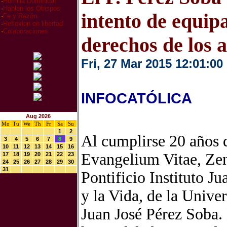
·
Homilia Dominical
·
Hablan los Obispos
intento de equip
·
Fe y Razón
·
Reflexion en libertad
·
Colaboraciones
derechos de los a
Fri, 27 Mar 2015 12:01:00
INFOCATÓLICA
Aug 2026
Mo
Tu
We
Th
Fr
Sa
Su
1
2
Al cumplirse 20 años d
3
4
5
6
7
8
9
10
11
12
13
14
15
16
Evangelium Vitae, Zeni
17
18
19
20
21
22
23
24
25
26
27
28
29
30
31
Pontificio Instituto Ju
y la Vida, de la Unive
Juan José Pérez Soba. 