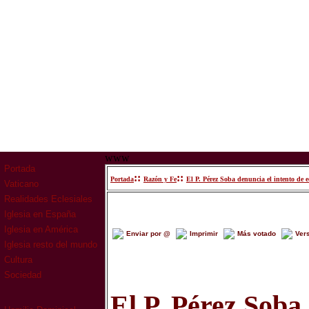
www
Portada
::
::
Portada
Razón y Fe
El P. Pérez Soba denuncia el intento de e
Vaticano
Realidades Eclesiales
Iglesia en España
Iglesia en América
Enviar por @
Imprimir
Más votado
Ver
Iglesia resto del mundo
Cultura
Sociedad
El P. Pérez Soba