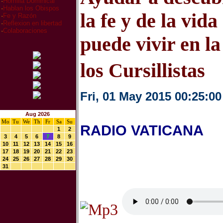
·
Homilia Dominical
·
Hablan los Obispos
la fe y de la vid
·
Fe y Razón
·
Reflexion en libertad
·
Colaboraciones
puede vivir en la
los Cursillistas
Fri, 01 May 2015 00:25:00
Aug 2026
Mo
Tu
We
Th
Fr
Sa
Su
RADIO VATICANA
1
2
3
4
5
6
7
8
9
10
11
12
13
14
15
16
17
18
19
20
21
22
23
24
25
26
27
28
29
30
31