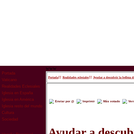
www
Portada
::
::
Portada
Realidades eclesiales
Ayudar a descubrir la belleza de 
Vaticano
Realidades Eclesiales
Iglesia en España
Iglesia en América
Enviar por @
Imprimir
Más votado
Ver
Iglesia resto del mundo
Cultura
Sociedad
Ayudar a descubr