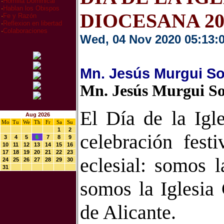
·
Homilia Dominical
·
Hablan los Obispos
DIOCESANA 20
·
Fe y Razón
·
Reflexion en libertad
·
Colaboraciones
Wed, 04 Nov 2020 05:13:
Mn. Jesús Murgui So
Mn. Jesús Murgui So
El Día de la Igl
Aug 2026
Mo
Tu
We
Th
Fr
Sa
Su
1
2
celebración fest
3
4
5
6
7
8
9
10
11
12
13
14
15
16
17
18
19
20
21
22
23
eclesial: somos l
24
25
26
27
28
29
30
31
somos la Iglesia 
de Alicante.