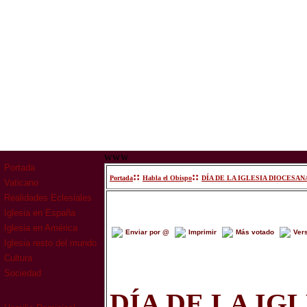
www
Portada
::
::
Portada
Habla el Obispo
DÍA DE LA IGLESIA DIOCESANA
Vaticano
Realidades Eclesiales
Iglesia en España
Iglesia en América
Enviar por @
Imprimir
Más votado
Ver
Iglesia resto del mundo
Cultura
Sociedad
DÍA DE LA IG