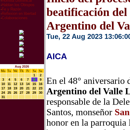
·
Homilia Dominical
·
Hablan los Obispos
beatificación del
·
Fe y Razón
·
Reflexion en libertad
·
Colaboraciones
Argentino del Va
Tue, 22 Aug 2023 13:06:0
AICA
Aug 2026
Mo
Tu
We
Th
Fr
Sa
Su
1
2
En el 48° aniversario 
3
4
5
6
7
8
9
10
11
12
13
14
15
16
Argentino del Valle 
17
18
19
20
21
22
23
24
25
26
27
28
29
30
31
responsable de la Dele
Santos, monseñor
San
honor en la parroquia