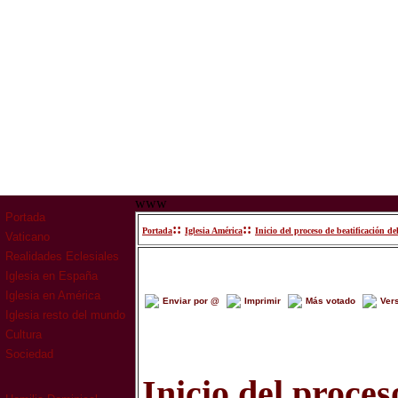
www
Portada
::
::
Portada
Iglesia América
Inicio del proceso de beatificación d
Vaticano
Realidades Eclesiales
Iglesia en España
Iglesia en América
Enviar por @
Imprimir
Más votado
Ver
Iglesia resto del mundo
Cultura
Sociedad
Inicio del proces