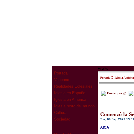
www
Portada
::
Portada
Iglesia América
Vaticano
Realidades Eclesiales
Iglesia en España
Enviar por @
Iglesia en América
Iglesia resto del mundo
Cultura
Comenzó la Se
Sociedad
Tue, 06 Sep 2022 13:0
AICA