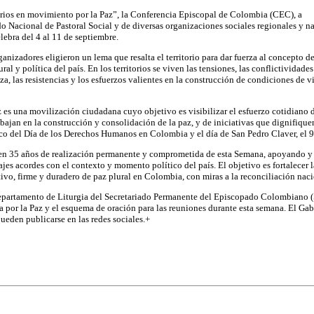
orios en movimiento por la Paz”, la Conferencia Episcopal de Colombia (CEC), a
ado Nacional de Pastoral Social y de diversas organizaciones sociales regionales y 
elebra del 4 al 11 de septiembre.
nizadores eligieron un lema que resalta el territorio para dar fuerza al concepto de 
ural y política del país. En los territorios se viven las tensiones, las conflictividade
za, las resistencias y los esfuerzos valientes en la construcción de condiciones de vi
 es una movilización ciudadana cuyo objetivo es visibilizar el esfuerzo cotidiano d
abajan en la construcción y consolidación de la paz, y de iniciativas que dignifiquen 
co del Día de los Derechos Humanos en Colombia y el día de San Pedro Claver, el 9
n 35 años de realización permanente y comprometida de esta Semana, apoyando y v
es acordes con el contexto y momento político del país. El objetivo es fortalecer l
ivo, firme y duradero de paz plural en Colombia, con miras a la reconciliación naci
Departamento de Liturgia del Secretariado Permanente del Episcopado Colombiano (S
a por la Paz y el esquema de oración para las reuniones durante esta semana. El G
ueden publicarse en las redes sociales.+