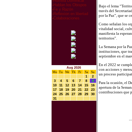
·
Homilia Dominical
·
Hablan los Obispos
Bajo el lema “Territ
·
Fe y Razón
través del Secretari
·
Reflexion en libertad
por la Paz”, que se c
·
Colaboraciones
Como señalan los orga
vitalidad social, cult
manifiesta la esperan
territorios”.
La Semana por la Paz
instituciones, que tr
septiembre en el mar
En el 2022 se cumple
Aug 2026
con acciones y mensaj
Mo
Tu
We
Th
Fr
Sa
Su
un proceso participat
1
2
3
4
5
6
7
8
9
Para la ocasión, el 
10
11
12
13
14
15
16
apertura de la Seman
17
18
19
20
21
22
23
contribuciones que p
24
25
26
27
28
29
30
31