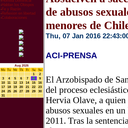
·
Homilia Dominical
·
Hablan los Obispos
de abusos sexual
·
Fe y Razón
·
Reflexion en libertad
·
Colaboraciones
menores de Chil
Thu, 07 Jan 2016 22:43:0
ACI-PRENSA
Aug 2026
Mo
Tu
We
Th
Fr
Sa
Su
1
2
El Arzobispado de San
3
4
5
6
7
8
9
10
11
12
13
14
15
16
del proceso eclesiásti
17
18
19
20
21
22
23
24
25
26
27
28
29
30
31
Hervia Olave, a quien 
abusos sexuales en un
2011. Tras la sentencia