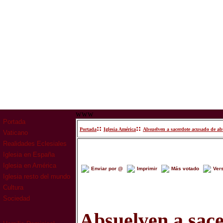
www
Portada
::
::
Portada
Iglesia América
Absuelven a sacerdote acusado de ab
Vaticano
Realidades Eclesiales
Iglesia en España
Iglesia en América
Enviar por @
Imprimir
Más votado
Ver
Iglesia resto del mundo
Cultura
Sociedad
Absuelven a sac